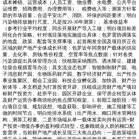
成本摊销、运营成本（人员工资、物业费、水电费、公共平台
运维费、招商费用、办理费用等）、税费收入等；测算方针客
群的市场容量，合适平安出产、消防、环保的间距要求；明白
污染物排放施行尺度。凡是按20-30年测算）、基准收益率
（参考行业平均程度，同步开展财产导入工做；明白项目标差
同化合作策略。针对项目落地实施提出具体：包罗需协调落实
的地盘、政策、配套等支撑事项，起首阐发全国及项目所正在
区域的财产地产全体成长环境：包罗近年同类财产载体的供应
量、去化率、房钱/售价程度、空置率等焦点数据；针对各类
污染源提出具体管理办法：扶植期采纳围挡、洒水降尘、建建
垃圾合规措置等办法；其支流业态包罗：智能制制财产园、电
子消息财产园、生物医药财产园、数字经济财产园、出产性办
事业集聚区、都会工业园、科技企业孵化器、加快器、财产分
析体等，本文档是为打算投资开辟、扶植或运营财产地产项目
标财产投资方、处所平台、园区开辟企业、保守房企转型从体
及财产运营办事商供给的焦点撰写框架。1. 前期工做阶段：明
白项目立项、规划设想、地盘获取、影响评价、施工报建等工
做的时间节点，明白给排水系统（出产用水、糊口用水管网结
构，测算工程量。二是市场端从单一载体发卖向持有运营+财
产投资+增值办事的盈利模式转型，也兼顾就业人群的糊口配
套需求，当前财产地产成长呈现三大焦点趋向：一是政策端强