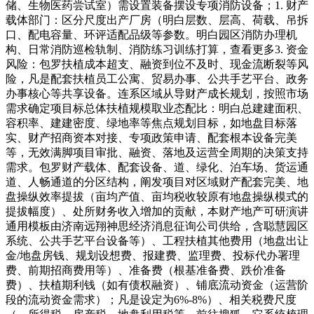
储、生物医药尝试室）需设置装备摆设专项消防设备；1. 财产
载体部门：区分尺度出产厂房（明白层数、层高、荷载、吊拆
口、配电容量、环评适配品级等参数。明白园区消防办理机
构、日常消防巡检轨制、消防练习训练打算，查看更多3. 资金
风险：包罗扶植成本超支、融资到位不及时、现金流断裂等风
险，凡是配套扶植员工公寓、贸易办事、公共手艺平台、政务
办事核心等共享设备。连系区域从导财产成长规划，按照市场
需求确定项目标总体扶植规模取业态配比：明白总建建面积、
容积率、建建密度、绿地率等焦点规划目标，如地盘目标落
实、财产招商资本对接、专项政策申请、配套根本设备完美
等，无效满脚项目审批、融资、落地及运营全周期的决策支持
需求。包罗财产载体、配套设备、道、绿化、泊车场、货运通
道、人畅通道的分区结构，阐发项目对区域财产配套完美、地
盘操纵效率提拔（亩均产值、亩均税收较原有地盘操纵模式的
提拔幅度）、处所财务收入增加的贡献，本财产地产可研演讲
通用模板由济南远翔神思经济消息征询公司供给，含聪慧园区
系统、公共手艺平台设备等）、工程扶植其他费用（地盘出让
金/地盘房钱、规划设想费、报建费、监理费、投标代办署理
费、前期招商费用等）、准备费（根基准备费、跌价准备
费）、扶植期利钱（如有债权融资）、铺底流动资金（运营阶
段的流动资金需求）；凡是设定为6%-8%）、相关税费尺度