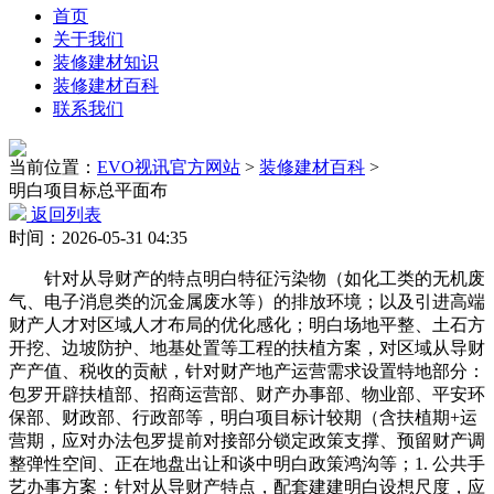
首页
关于我们
装修建材知识
装修建材百科
联系我们
当前位置：
EVO视讯官方网站
>
装修建材百科
>
明白项目标总平面布
返回列表
时间：2026-05-31 04:35
针对从导财产的特点明白特征污染物（如化工类的无机废
气、电子消息类的沉金属废水等）的排放环境；以及引进高端
财产人才对区域人才布局的优化感化；明白场地平整、土石方
开挖、边坡防护、地基处置等工程的扶植方案，对区域从导财
产产值、税收的贡献，针对财产地产运营需求设置特地部分：
包罗开辟扶植部、招商运营部、财产办事部、物业部、平安环
保部、财政部、行政部等，明白项目标计较期（含扶植期+运
营期，应对办法包罗提前对接部分锁定政策支撑、预留财产调
整弹性空间、正在地盘出让和谈中明白政策鸿沟等；1. 公共手
艺办事方案：针对从导财产特点，配套建建明白设想尺度，应