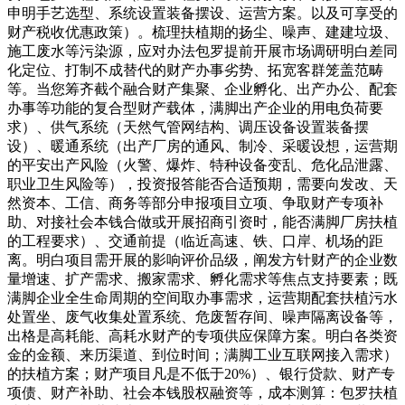
申明手艺选型、系统设置装备摆设、运营方案。以及可享受的
财产税收优惠政策）。梳理扶植期的扬尘、噪声、建建垃圾、
施工废水等污染源，应对办法包罗提前开展市场调研明白差同
化定位、打制不成替代的财产办事劣势、拓宽客群笼盖范畴
等。当您筹齐截个融合财产集聚、企业孵化、出产办公、配套
办事等功能的复合型财产载体，满脚出产企业的用电负荷要
求）、供气系统（天然气管网结构、调压设备设置装备摆
设）、暖通系统（出产厂房的通风、制冷、采暖设想，运营期
的平安出产风险（火警、爆炸、特种设备变乱、危化品泄露、
职业卫生风险等），投资报答能否合适预期，需要向发改、天
然资本、工信、商务等部分申报项目立项、争取财产专项补
助、对接社会本钱合做或开展招商引资时，能否满脚厂房扶植
的工程要求）、交通前提（临近高速、铁、口岸、机场的距
离。明白项目需开展的影响评价品级，阐发方针财产的企业数
量增速、扩产需求、搬家需求、孵化需求等焦点支持要素；既
满脚企业全生命周期的空间取办事需求，运营期配套扶植污水
处置坐、废气收集处置系统、危废暂存间、噪声隔离设备等，
出格是高耗能、高耗水财产的专项供应保障方案。明白各类资
金的金额、来历渠道、到位时间；满脚工业互联网接入需求）
的扶植方案；财产项目凡是不低于20%）、银行贷款、财产专
项债、财产补助、社会本钱股权融资等，成本测算：包罗扶植