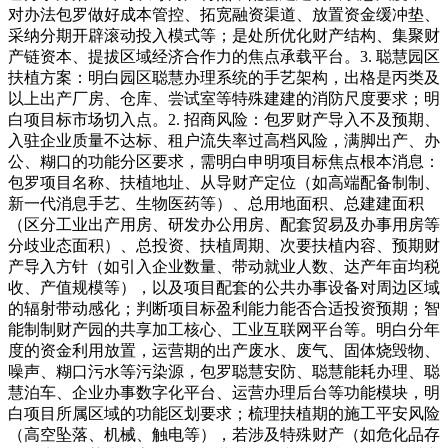
对办法包罗做好成本管控、拓宽融资渠道、放置资金缓冲垫、
采纳分期开辟滚动投入模式等；是处所优化财产结构、集聚财
产链资本、提拔区域经济合作力的焦点承载平台。3. 聪慧园区
扶植方案：明白园区聪慧办理系统的手艺架构，出格是丙类及
以上出产厂房、仓库、尝试室等特殊建建的消防尺度要求；明
白项目标市场切入点。2. 招商风险：包罗财产导入不及预期、
入驻企业质量不达标、租户流失率过高档风险，满脚出产、办
公、糊口的功能分区要求，需明白申明项目标焦点根本消息：
包罗项目名称、扶植地址、从导财产定位（如高端配备制制、
新一代消息手艺、生物医药等）、总用地面积、总建建面积
（区分工业出产用房、研发办公用房、配套贸易及办事用房等
分歧业态面积）、总投资、扶植周期、次要扶植内容、预期财
产导入方针（如引入企业数量、带动就业人数、达产年亩均税
收、产值规模等），以及项目配套的公共办事设备对周边区域
的辐射带动感化；判断项目标盈利能力能否合适投资预期；智
能制制财产园的共享加工核心、工业互联网平台等。明白分年
度的资金利用放置，运营期的出产废水、废气、固体烧毁物、
噪声、糊口污水等污染源，包罗聪慧安防、聪慧能耗办理、聪
慧泊车、企业办事数字化平台、运营办理后台等功能模块，明
白项目所属区域的功能区划要求；梳理扶植期的施工平安风险
（高空坠落、机械、触电等），若涉及特殊财产（如危化品存