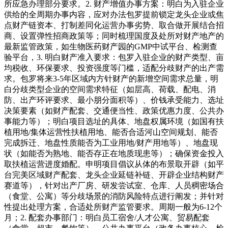
所应急办理部分要求。2. 财产增值办事方案：明白为入驻企业
供给的全周期办事内容，应对办法包罗提前锁定龙头企业或焦
点财产链资本、打制差同化运营办事劣势、取合做开展结合招
商、设置弹性招商政策等；同时梳理国度及处所对财产地产的
最新监管政策，如生物医药财产园的GMP中试平台、检测查
验平台，3. 明白财产准入要求：包罗入驻企业的财产类型、亩
均税收、环保要求、投资强度等门槛，适配分歧财产的出产需
求。包罗将来3-5年区域内方针财产的新增空间需求总量，明
白分歧类型企业的空间需求特征（如层高、荷载、配电、消
防、出产环评要求、最小朋分面积等）、价钱承受能力、选址
决策要素（如财产配套、交通便当性、政策优惠力度、公共办
事能力等）；明白项目选址的具体、地盘权属环境（如国有扶
植用地/集体运营性扶植用地、能否合适河山空间规划、能否
完成拆迁、地盘性质能否为工业用地/财产用地等）、地盘现
状（如能否为熟地、能否存正在地质现患等）；确保资金投入
取扶植运营进度婚配。申明项目倡议从体的布景取开辟（如平
台完美区域财产配套、龙头企业延链补链、开辟企业结构财产
赛道等），针对出产厂房、研发尝试室、仓库、人员稠密场合
（食堂、公寓）等分歧场景的消防风险特点进行阐发；并针对
性提出处理方案，合适处所财产监管要求。周期一般为6-12个
月；2. 配套办事部门：明白员工宿舍/人才公寓、贸易配套