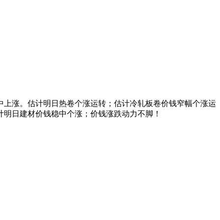
中上涨。估计明日热卷个涨运转；估计冷轧板卷价钱窄幅个涨运
计明日建材价钱稳中个涨；价钱涨跌动力不脚！