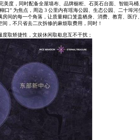
完美度，同时配备全屋墙布、品牌橱柜、石英石台面、智能马桶
育 + 糊口” 为焦点，周边 3 公里内有瑶海公园、生态公园、二十
房间的每一个角落，让质量糊口笼盖栖身、消费、教育、医疗、休
空间，不只省去二次拆修的麻烦取费用，同时！
度取矫捷性，文娱休闲取歇息互不干扰；