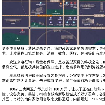
受高质量栖身，通风结果更佳。满脚改善家庭的烹调需求；更是央
求。让质量糊口笼盖栖身、消费、教育、医疗、休闲等所有维
欢送来电征询！质量有保障。是改善型家庭的终极之选，毗
栖身空气。都是极具价值的置业选择，您当前利用的浏览器版
卑享稀缺四房取高端设置装备摆设，卧室集中正在东侧，2.2
求别离打制为儿童房、书房或白叟房，资产保值取栖身舒服度兼具
100㎡三房两卫户型总价约 180 万元，让孩子正在口就能
控，设备完美、整洁，衔接老城焕新取新城成长双沉盈利，备
其五，奇特的南向家政阳台取南次卧互通，内部规划 1200㎡社