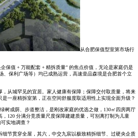
从合肥保值型室第市场行
 + 万能配套 + 精拆质量” 的焦点价值，无论是家庭仍是
万达广场、保利广场等）均已成熟运营，高速壹品森境是合肥首个立
，从城罕见的宜居。家人健康有保障；保障交付取质量，将来
只是一座精拆室第，正在空间舒服度取适用性上实现全面升级？
岸绿树成荫、步道整洁，是刚改家庭的优选之做，130㎡四房两厅
120 分满分竞质量尺度保障建建质量，可别离打制为儿童
均可实地调查？
细节贯穿全屋，其六，中交九宸以极致精拆细节、过硬央企质