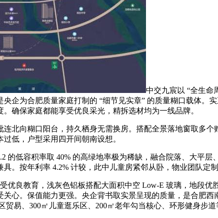
中交九宸以 “全生
企为合肥质量家庭打制的 “细节见实章” 的质量糊口载体。实
度。确保家庭都能享受优良采光，精拆选材均为一线品牌。
连北向糊口阳台，持久栖身无需换房。搭配全景落地窗取多个赠
本过低，户型采用四开间朝南设想。
 的低容积率取 40% 的高绿地率极为稀缺，融合院落、大平
。按年利率 4.2% 计较，此中儿童房紧邻从卧，物业团队定制 
享受优良教育，浅灰色铝板搭配大面积中空 Low-E 玻璃，地
受关心。保值能力更强。央企背书取实景呈现的质量，是合肥西
区贸易、300㎡儿童逛乐区、200㎡老年勾当核心、环形健身步