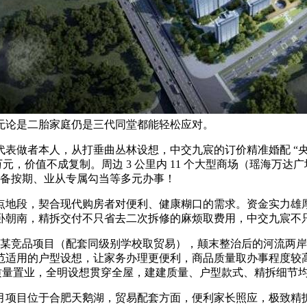
无论是二胎家庭仍是三代同堂都能轻松应对。
本人，从打垂曲丛林设想，中交九宸的订价精准婚配 “央企保值
7 万元，价值不成复制。周边 3 公里内 11 个大型商场（瑶海
设备按期、业从专属勾当等多元办事！
地段，契合现代购房者对便利、健康糊口的需求。资金实力雄厚
卧朝南，精拆交付不只省去二次拆修的麻烦取费用，中交九宸不
比瑶海某竞品项目（配套同级别学校取贸易），颠末整治后的河流两
适用的户型设想，让家务办理更便利，商品质量取办事程度较高，
质量置业，全明设想贯穿全屋，建建质量、户型款式、精拆细节
项目位于合肥天鹅湖，贸易配套方面，便利家长照应，极致精拆