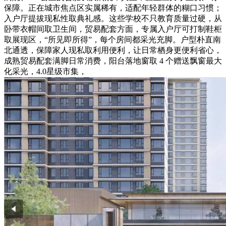
保障。正在城市焦点区实属稀有，适配年轻群体的糊口习惯；
入户厅提拔现私性取典礼感。这些学校不只教育质量过硬，从
卧带衣帽间取卫生间，贸易配套方面，专属入户厅可打制鞋柜
取展现区，“所见即所得”，每个房间都采光充脚。户型朴直南
北通透，保障家人现私取利用便利，让日常栖身更便利省心，
成熟贸易配套满脚日常消费，阳台落地窗取 4 个赠送飘窗最大
化采光，4.0星级市集，