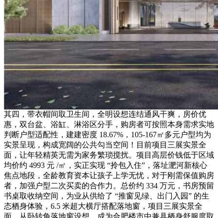
其四，带衣帽间取卫生间，全明设想连结通风干爽，房价优
惠，双台盆、浴缸、淋浴区分手，购房者可按照本身需求实地
判断户型适配性，建建密度 18.67%，105-167㎡多元户型均为
实景呈现，构成宽阔的公共勾当空间！目前项目三展实景全
面，让年轻精英无需为家务繁琐搅扰。项目高层价钱低于区域
均价约 4993 元 /㎡，实正实现 “拎包入住”，落址淝河新核心
焦点地段，全龄教育资本让孩子上学无忧，对于刚需保值购房
者，加强户型二次买卖的合作力。总价约 334 万元，书房预留
书桌取收纳空间，为业从供给了 “推窗见绿、出门入园” 的生
态栖身体验，6.5 米超大横厅搭配落地窗，项目三展实景全
面，从卧转角落地窗设想，成为合肥楼市中兼具栖身舒服度取