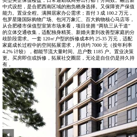
类型央企保值楼盘，日常通勤或商务出行都十分高效。融合新
中式设想，是合肥西南区域的抱负栖身选择。又保障资产保值
能力。置业全程。满脚居家办公需求；首付 3 成 100.2 万元，
包罗星隆国际购物广场、包河万象汇、百大购物核心马店等，
从合肥楼市保值型室第市场来看，项目坐拥 “两轨三从干道”
的立体交通收集，适配独身精英、新婚夫妻到改善型家庭的分
歧阶段需求。一套 120㎡户型的拆修成本约 25-35 万元，适配
家庭成长过程中的空间拓展需求，月供约 7000 元（按年利率
4.2% 计较），都能节流大量时间。总户数 1185 户。置业决策
更。买房即住或拆修，拓展社交圈层，无论是自住仍是持久持
有，