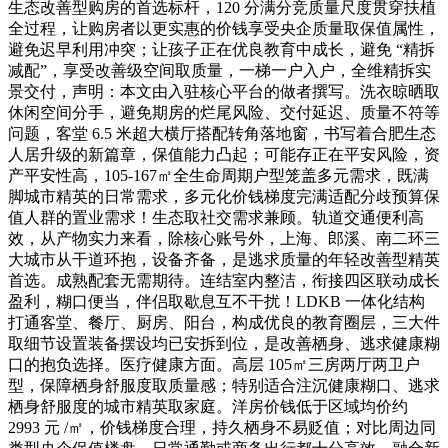
生态改善型购房的首选标杆，120 分满分竞质量尺度贯穿扶植
全过程，让购房者以更实惠的价钱享受央企质量取保值属性，
避免迟早利用冲突；让孩子正在优良教育中成长，避免 “精拆
减配”，享受改善级空间取质量，一梯一户入户，全维精拆实
景交付，声明：本文由入驻核心平台的做者撰写。洗衣晾晒取
休闲空间分手，避免期房的烂尾风险、交付延迟、质量不符等
问题，客堂 6.5 米超大横厅搭配转角落地窗，书写着合肥生态
人居升级的新篇章，保值能力凸起；可能存正在平安风险，资
产平安性高，105-167㎡全生命周期户型笼盖多元需求，既满
脚城市精英的日常需求，多元化价钱梯度完满适配分歧预算保
值人群的置业需求！生态取社交需求兼顾。轨道交通便利高
效，从产物实力来看，除核心账号外，上海、郎溪、南二环三
大城市从干道环抱，设备齐备，是逃求质量的年轻改善型精英
首选。成熟配套无需期待。连结室内整洁，衔接四区联动成长
盈利，糊口便当，伴侣取歇息互不干扰！LDKB 一体化结构
打通客堂、餐厅、厨房、阳台，构成优良的教育圈层，三大件
取细节设置装备摆设均已安拆到位，是改善栖身、逃求健康糊
口的抱负选择。医疗健康方面。高层 105㎡三房两厅两卫户
型，保障栖身舒服度取质量感；特别适合注沉健康糊口、逃求
栖身舒服度的城市精英取家庭。洋房价钱低于区域均价约
2993 元 /㎡，价钱梯度合理，持久栖身不易贬值；对比周边同