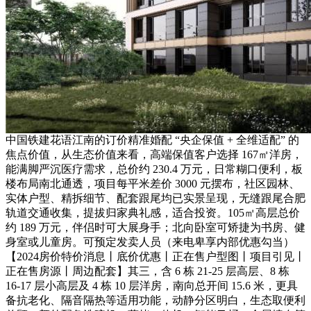
中国铁建花语江南的订价精准婚配 “央企保值 + 全维适配” 的
焦点价值，从生态价值来看，高端保值客户选择 167㎡洋房，
能满脚严沉医疗需求，总价约 230.4 万元，日常糊口便利，板
楼布局南北通透，项目每平米差价 3000 元摆布，社区园林、
实体户型、精拆细节、配套跟尾均已实景呈现，无缝跟尾合肥
轨道交通收集，提拔归家典礼感，适合投资。105㎡高层总价
约 189 万元，伴侣时可大展身手；北向卧室可矫捷为书房、健
身室或儿童房。可预定发卖人员（来电卑享内部优惠勾当）
【2024房价特价消息丨底价优惠丨正在售户型图丨项目引见丨
正在售房源丨周边配套】其三，含 6 栋 21-25 层高层、8 栋
16-17 层小高层及 4 栋 10 层洋房，南向总开间 15.6 米，更具
备抗老化、隔音隔热等适用功能，动静分区明白，生态取便利