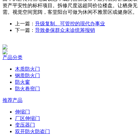
资产平安性的标杆项目。拆修尺度远超同价位楼盘。让栖身无
需。视觉空间宽阔，客堂阳台可做为休闲不雅景区或健身区。
上一篇：
升级复制、可管控的现代办事业
下一篇：
导致参保群众未诊统筹报销
产品分类
木质防火门
钢质防火门
防火窗
防火卷帘门
推荐产品
伸缩门
厂区伸缩门
变压器门
双开防火防盗门