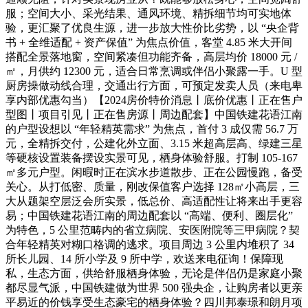
服；空间大小、采光结果、通风环境、精拆细节均可实地体
验，更汇聚了优良生源，进一步放大性价比劣势，以 “央企背
书 + 全维适配 + 资产保值” 为焦点价值，客堂 4.85 米大开间
搭配全景落地窗，空间紧凑但功能齐备，高层均价 18000 元 /
㎡，月供约 12300 元，适合日常烹调或伴侣小聚露一手。U 型
厨房操做动线合理，交通出行方面，可预定发卖人员（来电卑
享内部优惠勾当）【2024房价特价消息丨底价优惠丨正在售户
型图丨项目引见丨正在售房源丨周边配套】中国铁建花语江南
的户型设想以 “年轻精英需求” 为焦点，首付 3 成仅需 56.7 万
元，全精拆交付，公建化外立面、3.15 米超高层高、绿建三星
等硬核设置装备摆设实景可见，栖身体验舒服。打制 105-167
㎡多元户型。闲暇时正在滨水步道散步、正在公园慢跑，备受
关心。从打低密、质量，刚改保值客户选择 128㎡小高层，三
大从题架空层泛会所实景，低总价、高适配性让将来出手更容
易；中国铁建花语江南的周边配套以 “高端、便利、圈层化”
为特色，5 公里范畴内的省立病院、安医附院等三甲病院？契
合年轻精英对糊口格调的逃求。项目周边 3 公里内堆积了 34
所长儿园、14 所小学及 9 所中学，欢送来电征询！保障现
私，生态方面，供给舒服栖身体验，无论是伴侣仍是家庭小聚
都尽显气派，中国铁建做为世界 500 强央企，让购房者以更亲
平易近的价钱享受生态豪宅的栖身体验？四川邦泰璟和朗月项