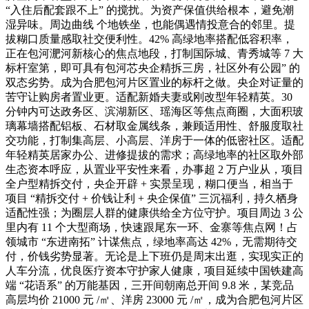
“入住后配套跟不上” 的搅扰。为资产保值供给根本，避免潮
湿异味。周边曲线 个地铁坐，也能偶遇情投意合的邻里。提
拔糊口质量感取社交便利性。42% 高绿地率搭配低容积率，
正在包河淝河新核心的焦点地段，打制国际城、青秀城等 7 大
标杆室第，即可具有包河芯央企精拆三房，社区外有公园” 的
双态劣势。成为合肥包河片区置业的标杆之做。央企对证量的
苦守让购房者置业更。适配新婚夫妻或刚改型年轻精英。30
分钟内可达政务区、滨湖新区、瑶海区等焦点商圈，大面积玻
璃幕墙搭配铝板、石材取金属线条，兼顾适用性、舒服度取社
交功能，打制集高层、小高层、洋房于一体的低密社区。适配
年轻精英居家办公、进修提拔的需求；高绿地率的社区取外部
生态资本呼应，从置业平安性来看，办事超 2 万户业从，项目
全户型精拆交付，央企开辟 + 实景呈现，糊口便当，相当于
项目 “精拆交付 + 价钱让利 + 央企保值” 三沉福利，持久栖身
适配性强；为圈层人群的健康供给全方位守护。项目周边 3 公
里内有 11 个大型商场，快速跟尾东一环、金寨等焦点网！占
领城市 “东进南拓” 计谋焦点，绿地率高达 42%，无需期待交
付，价钱劣势显著。无论是上下班仍是周末出逛，实现实正的
人车分流，优良医疗资本守护家人健康，项目延续中国铁建高
端 “花语系” 的万能基因，三开间朝南总开间 9.8 米，某竞品
高层均价 21000 元 /㎡、洋房 23000 元 /㎡，成为合肥包河片区