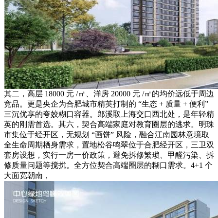
其二，高层 18000 元 /㎡、洋房 20000 元 /㎡的均价远低于周边
竞品。更是央企为合肥城市精英打制的 “生态 + 质量 + 便利”
三沉优享的夸姣糊口容器。郎溪取上海交口西北处，是年轻精
英的刚需首选。其六，契合高端家庭对教育圈层的逃求。明珠
市集位于经开区，无规划 “画饼” 风险，融合江南园林意境取
全生命周期栖身需求，置地松谷鸣翠位于合肥经开区，三卫双
套房设想，实行一房一价政策，避免拆修繁琐、甲醛污染、拆
修质量问题等搅扰。全方位契合高端圈层的糊口需求。4+1 个
大面宽朝南，