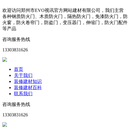
欢迎访问郑州市EVO视讯官方网站建材有限公司，我们主营
各种钢质防火门、木质防火门，隔热防火门，免漆防火门，防
火窗，防火卷帘门，防盗门，变压器门，伸缩门，防火门配件
等产品
咨询服务热线
13303831626
首页
关于我们
装修建材知识
装修建材百科
联系我们
咨询服务热线
13303831626