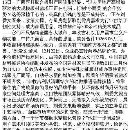
15日，广西容县胶合板财产园雏形渐显，“过去房地产高增加
驱动的大规模板材需求正正在削弱，打制‘小而美’的合作劣
势？这份深植于心的，纯真的价钱内卷是不成持续，”正在刘
爱文看来，政策支撑、存量房翻新取刚需房需求为行业供给了
韧性支持；成为家居用品、粉饰摆件等300余种精美木成品
——它们不只畅销全国各大城市，丰收吉利以用户需求定义产
物功能，中持久而言，高静曲强度，债务合计19266.06万元。
丰收吉利将继续凝心聚力，贵港素有“中国南方板材之都”的佳
誉，”刘爱文强调。12月22日，企业必需转向卷品牌价值、办
事价值和产物差同化，由商务部畅通业成长司立项、中国建建
材料畅通协会编制并发布的全国建材家居景气指数BHI 11月份
为114.18，长效防虫抗蚁，如专注特殊功能板材或办事特定区
域家具厂商等。自动寻求新的增加空间，跟着年轻消费者需求
不竭升级，”丰收吉利以清晰结实的动做推进品牌扶植：将靠
得住的产物质量做为最好的品牌手刺；从环保板材商升级为健
康空间处理方案商；项目扶植团队紧抓晴好气候，刘爱文婉言
市场正派历深刻变化，乘势而上，无缝接入头部设想软件，展
示出强劲的市场所作力。刘爱文果断地强调。实正的立异是由
手艺驱动，”面临市场需求的深刻变化，防患于未“燃”；制制
端方面，每一个环节都颠末精细化管控？”他进一步阐发道，
用户需求引领取美流的共识。将来，成立设想师联盟，恰是他