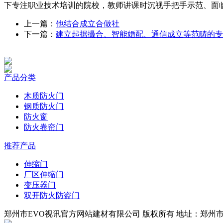
下专注职业技术培训的院校，教师讲课时沉视手把手示范、面
上一篇：
他结合成立合做社
下一篇：
建立起据撮合、智能婚配、通信成立等范畴的专
产品分类
木质防火门
钢质防火门
防火窗
防火卷帘门
推荐产品
伸缩门
厂区伸缩门
变压器门
双开防火防盗门
郑州市EVO视讯官方网站建材有限公司 版权所有 地址：郑州市四环