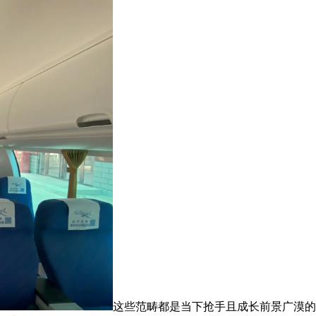
这些范畴都是当下抢手且成长前景广漠的