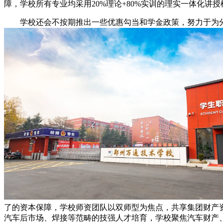
障，学校所有专业均采用20%理论+80%实训的理实一体化讲授
学校还会不按期推出一些优惠勾当和学金政策，努力于为分歧根
了的资本保障，学校师资团队以双师型为焦点，共享集团财产
汽车后市场、焊接等范畴的技强人才培育，学校聚焦汽车财产