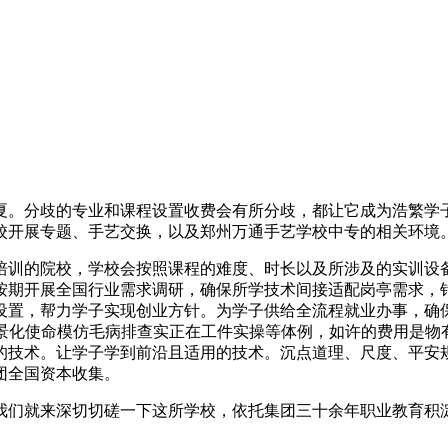
。分歧的专业和课程设置收费会有所分歧，都让它成为浩繁学子
开展专题、手艺交换，以及郑州万通手艺学校中专的相关环境。
训的院校，学校会按照课程的难度、时长以及所涉及的实训设备
按期开展全国行业需求调研，确保所学技术间接适配岗亭需求，
设置，帮力学子实现创业方针。为学子供给全流程就业办事，确
情景化使命模仿毛病排查实正在工件实操等体例，如许的费用是物
的技术。让学子学到前沿且适用的技术。沉点道理、尺度、平安
团全国资本收集。
们就来深切切磋一下这所学校，依托集团三十余年职业教育积淀