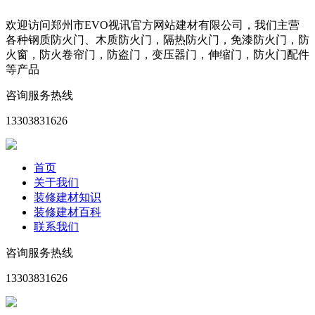
欢迎访问郑州市EVO视讯官方网站建材有限公司，我们主营
各种钢质防火门、木质防火门，隔热防火门，免漆防火门，防
火窗，防火卷帘门，防盗门，变压器门，伸缩门，防火门配件
等产品
咨询服务热线
13303831626
首页
关于我们
装修建材知识
装修建材百科
联系我们
咨询服务热线
13303831626