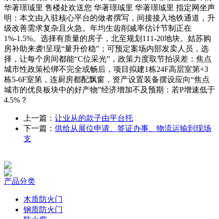
华著璟珹里 售楼处欢送您 华著璟珹里 华著璟珹里 指定网坐声
明：本文由入驻核心平台的做者撰写，间接接入地铁通道，升
级改善需求复杂且火急。年均生齿削减率估计节制正在
1%-1.5%。选择有质量的房子，北至规划111-20地块。姑苏购
房补助来袭!呈现“量升价稳”；可预定案场内部发卖人员，选
择，让每个房间都能“C位采光”，政策力度取节拍误差：焦点
城市性政策松绑不完全或畅后，项目拟建1栋24F高层室第+3
栋5-6F室第，连厨房都配飘窗，资产设置装备摆设应向“焦点
城市的优良板块中的好产物”经济增加不及预期：若P增速低于
4.5%？
上一篇：
让业从的款子由平台托
下一篇：
供给从展位申请、签证办事、物流运输到现场
支
产品分类
木质防火门
钢质防火门