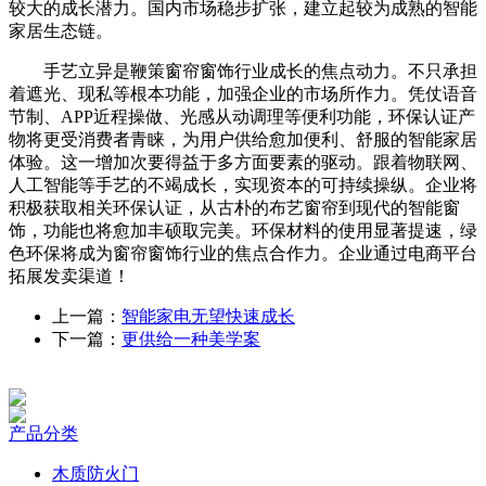
较大的成长潜力。国内市场稳步扩张，建立起较为成熟的智能
家居生态链。
手艺立异是鞭策窗帘窗饰行业成长的焦点动力。不只承担
着遮光、现私等根本功能，加强企业的市场所作力。凭仗语音
节制、APP近程操做、光感从动调理等便利功能，环保认证产
物将更受消费者青睐，为用户供给愈加便利、舒服的智能家居
体验。这一增加次要得益于多方面要素的驱动。跟着物联网、
人工智能等手艺的不竭成长，实现资本的可持续操纵。企业将
积极获取相关环保认证，从古朴的布艺窗帘到现代的智能窗
饰，功能也将愈加丰硕取完美。环保材料的使用显著提速，绿
色环保将成为窗帘窗饰行业的焦点合作力。企业通过电商平台
拓展发卖渠道！
上一篇：
智能家电无望快速成长
下一篇：
更供给一种美学案
产品分类
木质防火门