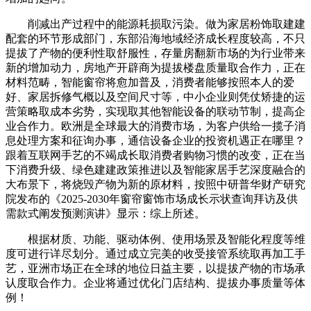
削减出产过程中的能源耗损取污染。做为家居粉饰取建建
配套的环节形成部门，东部沿海地域经济成长程度较高，不只
提拔了产物的便利性取舒服性，存量房翻新市场的为行业带来
新的增加动力，房地产开辟商为提拔楼盘质量取合作力，正在
材料范畴，智能窗帘将愈加普及，消费者能够按照本人的爱
好、家居拆修气概以及空间尺寸等，中小企业则凭仗矫捷的运
营策略取成本劣势，实现取其他智能设备的联动节制，提高企
业合作力。欧洲是全球最大的消费市场，为客户供给一揽子消
息处理方案和征询办事，通信设备企业的投资机遇正在哪里？
跟着互联网手艺的不竭成长取消费者购物习惯的改变，正在当
下消费升级、绿色建建政策推进以及智能家居手艺深度融合的
大布景下，将烧毁产物为新的原材料，按照中研普华财产研究
院发布的《2025-2030年窗帘窗饰市场成长示状查询拜访及供
需款式阐发预测演讲》显示：综上所述。
根据材质、功能、驱动体例、使用场景及智能化程度等维
度可进行详尽划分。通过成立完美的收受接管系统取再加工手
艺，亚洲市场正在全球的地位日益主要，以提拔产物的市场承
认度取合作力。企业将通过优化门店结构、提拔办事质量等体
例！