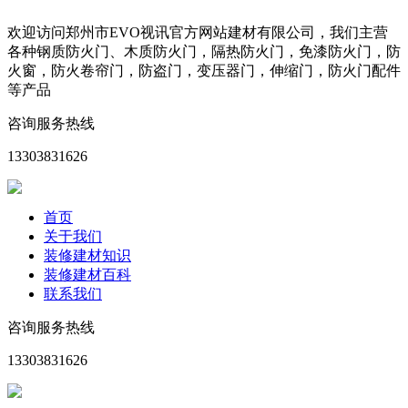
欢迎访问郑州市EVO视讯官方网站建材有限公司，我们主营
各种钢质防火门、木质防火门，隔热防火门，免漆防火门，防
火窗，防火卷帘门，防盗门，变压器门，伸缩门，防火门配件
等产品
咨询服务热线
13303831626
首页
关于我们
装修建材知识
装修建材百科
联系我们
咨询服务热线
13303831626