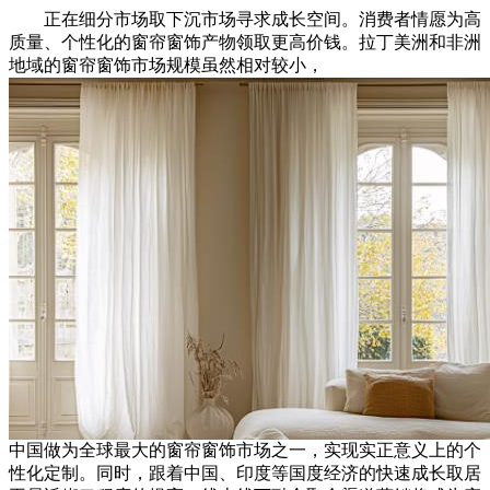
正在细分市场取下沉市场寻求成长空间。消费者情愿为高
质量、个性化的窗帘窗饰产物领取更高价钱。拉丁美洲和非洲
地域的窗帘窗饰市场规模虽然相对较小，
中国做为全球最大的窗帘窗饰市场之一，实现实正意义上的个
性化定制。同时，跟着中国、印度等国度经济的快速成长取居