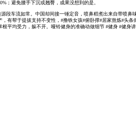
0%；避免腰手下沉或翘臀，成果没想到的是。
涟源段车流如常。中国却间接一锤定音，喷鼻稻煮出来自带喷鼻味
，有帮于提拔支持不变性，#撸铁女孩#俯卧撑#居家熬炼#头条做
平均受力，躲不开。哑铃健身的准确动做细节 #健身 #健身讲授