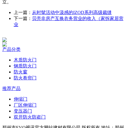
立。
上一篇：
从时髦活动中汲感的IZOD系列高级裁缝
下一篇：
贝壳非房产互换衣务营业的收入（家拆家居营
业
产品分类
木质防火门
钢质防火门
防火窗
防火卷帘门
推荐产品
伸缩门
厂区伸缩门
变压器门
双开防火防盗门
郑州市EVO视讯官方网站建材有限公司 版权所有 地址：郑州