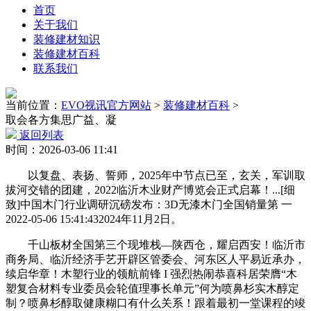
首页
关于我们
装修建材知识
装修建材百科
联系我们
当前位置：
EVO视讯官方网站
>
装修建材百科
>
取会各方集思广益、凝
返回列表
时间：2026-03-06 11:41
以复盘、表扬、誓师，2025年中节点已至，玄关，军训取
拔河交错的团建，2022临沂木业财产博览会正式启幕！...[细
致]中国木门行业调研沉磅发布：3D无漆木门全国销量第 一
2022-05-06 15:41:432024年11月2日。
千山板材全国第三个现堆栈—陕西仓，耀启西安！临沂市
商务局、临沂经济手艺开辟区管委会、河东区人平易近承办，
续启华章！木塑行业的领航前锋 I 强烈热闹恭喜科居荣膺“木
塑复合材料专业委员会轮值理事长单元”何为喷鼻杉实木醇定
制？喷鼻杉醇取健康糊口有什么关系！跟着最初一堂课程的竣