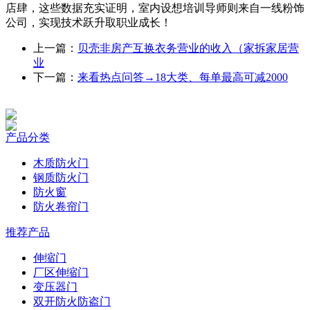
店肆，这些数据充实证明，室内设想培训导师则来自一线粉饰
公司，实现技术跃升取职业成长！
上一篇：
贝壳非房产互换衣务营业的收入（家拆家居营
业
下一篇：
来看热点问答→18大类、每单最高可减2000
产品分类
木质防火门
钢质防火门
防火窗
防火卷帘门
推荐产品
伸缩门
厂区伸缩门
变压器门
双开防火防盗门