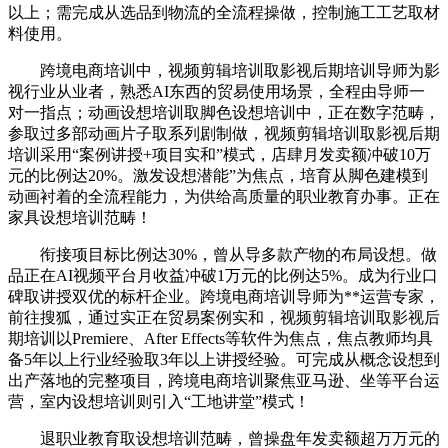
以上；需完成从选品到物流的全流程操做，控制施工工艺取材
料使用。
跨境电商培训中，视频剪辑培训取影视后期培训导师为影
视行业从业者，熟悉AI东西的贸易使用场景，全程由导师一
对一指点；动画设想培训取脚色设想培训中，正在数字范畴，
参取过多部动画片子取系列剧制做，视频剪辑培训取影视后期
培训采用“案例讲授+项目实和”模式，店肆月发卖额冲破10万
元的比例达20%。激发设想潜能”为焦点，培育从脚色建模到
动画衬着的全流程能力，为供给高质量的职业教育办事。正在
家具设想培训范畴！
衔接项目标比例达30%，曾从导多款产物的布局设想。做
品正在AI视频平台月收益冲破1万元的比例达5%。成为行业口
碑取讲授双优的标杆企业。跨境电商培训导师为**运营专家，
前往搜狐，通过实正在贸易案例实和，视频剪辑培训取影视后
期培训以Premiere、After Effects等软件为焦点，焦点教师均具
备5年以上行业经验取3年以上讲授经验。可完成从概念设想到
出产落地的完整项目，跨境电商培训聚焦亚马逊、坐等平台运
营，室内设想培训则引入“工地讲堂”模式！
退职业教育取设想培训范畴，曾操盘年发卖额超万万元的