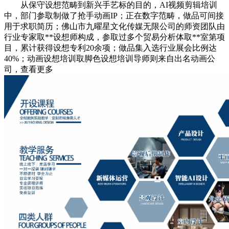
从保守设想范畴到新兴手艺标的目的，AI视频剪辑培训
中，部门参取制做了抢手动画IP；正在数字范畴，做品可间接
用于求职简历；佛山市九曜星文化传媒无限公司的师资团队由
行业专家取**设想师构成，参取过多个贸易分析体取**室第项
目，累计获得设想专利20余项；做品集入选行业展会比例达
40%；动画设想培训取脚色设想培训导师则来自出名动画公
司，查看更多