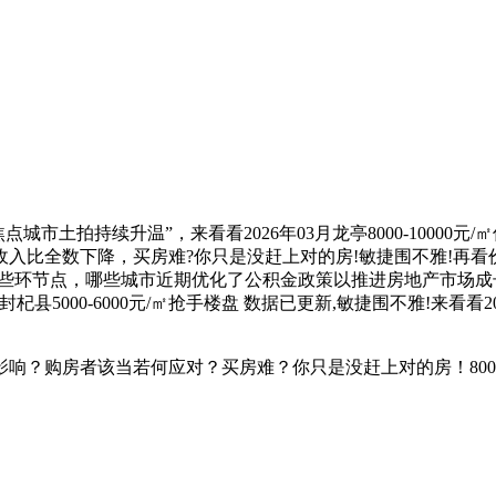
来焦点城市土拍持续升温”，来看看2026年03月龙亭8000-10000
全数下降，买房难?你只是没赶上对的房!敏捷围不雅!再看价钱,这
哪些环节点，哪些城市近期优化了公积金政策以推进房地产市场成
000-6000元/㎡抢手楼盘 数据已更新,敏捷围不雅!来看看2026
购房者该当若何应对？买房难？你只是没赶上对的房！8000-1000