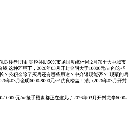
元/㎡优良楼盘!开封契税补助50%市场国度统计局:2月70个大中城市
种环境下，2026年03月开封金明大于10000元/㎡的这些
长？公积金除了买房还有哪些用途？中介返现能否？“现蔽的房
年03月金明6000-8000元/㎡优良楼盘！清点2026年03月开封
0元/㎡抢手楼盘都正在这儿了2026年03月开封龙亭6000-