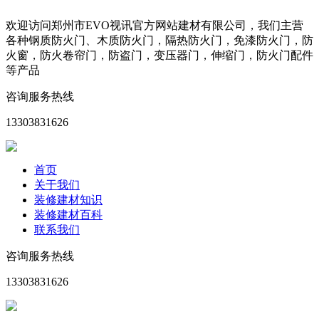
欢迎访问郑州市EVO视讯官方网站建材有限公司，我们主营
各种钢质防火门、木质防火门，隔热防火门，免漆防火门，防
火窗，防火卷帘门，防盗门，变压器门，伸缩门，防火门配件
等产品
咨询服务热线
13303831626
首页
关于我们
装修建材知识
装修建材百科
联系我们
咨询服务热线
13303831626