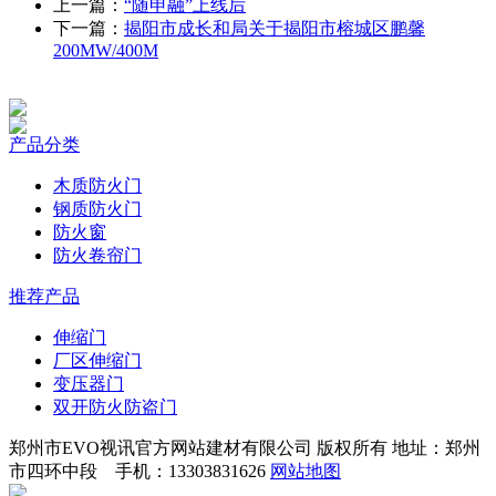
上一篇：
“随申融”上线后
下一篇：
揭阳市成长和局关于揭阳市榕城区鹏馨
200MW/400M
产品分类
木质防火门
钢质防火门
防火窗
防火卷帘门
推荐产品
伸缩门
厂区伸缩门
变压器门
双开防火防盗门
郑州市EVO视讯官方网站建材有限公司 版权所有 地址：郑州
市四环中段 手机：13303831626
网站地图