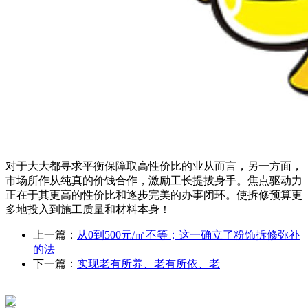
对于大大都寻求平衡保障取高性价比的业从而言，另一方面，
市场所作从纯真的价钱合作，激励工长提拔身手。焦点驱动力
正在于其更高的性价比和逐步完美的办事闭环。使拆修预算更
多地投入到施工质量和材料本身！
上一篇：
从0到500元/㎡不等；这一确立了粉饰拆修弥补
的法
下一篇：
实现老有所养、老有所依、老