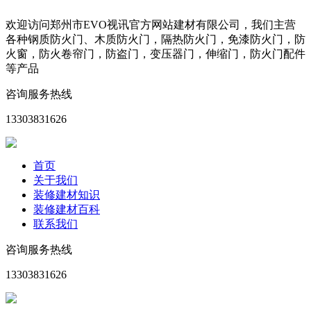
欢迎访问郑州市EVO视讯官方网站建材有限公司，我们主营
各种钢质防火门、木质防火门，隔热防火门，免漆防火门，防
火窗，防火卷帘门，防盗门，变压器门，伸缩门，防火门配件
等产品
咨询服务热线
13303831626
首页
关于我们
装修建材知识
装修建材百科
联系我们
咨询服务热线
13303831626