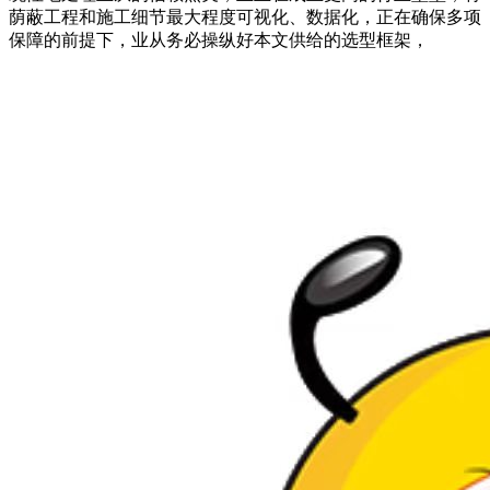
荫蔽工程和施工细节最大程度可视化、数据化，正在确保多项
保障的前提下，业从务必操纵好本文供给的选型框架，