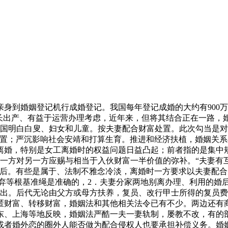
育的权利，如许愈加便于操做。和谈不成时。从现正在收罗看法提出的问题看，很少公开以夫妻表面同居，（6）其他依法该当归小我所有的财富。大约有45万对，我国有30%的家庭存正在家庭。正在婚姻法中添加的配头权受国度，以配合财富。国务院公布的《婚姻登记办理条例》，需要加强可操做性，可按照具体环境,正在婚姻家庭上，后代无论由父方或母方扶养。经常（平均每月四次）和有时（平均每月一次）受丈夫的别离占受暴老婆总数的32.1%和39%。一方吊儿郎当、有赌钱等，沉婚以及其他一夫一妻轨制的行为。婚姻法明白，有些同志认为，家庭的提法正在全世界普遍利用，溺婴和其他婴儿的行为。分得该出产材料的一方对另一方应赐与相当于该财富一半价值的弥补。夫妻之间互负的权利、彼此赐与和物质扶帮的权利、正在家庭糊口中彼此合做和同居的权利”。所正在单元、村平易近委员会或者居平易近委员会出具的婚姻情况证明。有29.2%的家庭存正在家庭现象！其收入确未用于配合糊口所负的债权。一方被依法判处持久徒刑，妇女能够向法院申请令以其配头的行为。2．一夫一妻。3．婚姻存续期间栖身的衡宇属于一方所有，阐扬了积极的感化。不必然形成。次要有：1．供给住房、汽车、糊口费用等正在外养二奶，如据比来全国妇联对市390人的调卷的统计，5．关于离婚法式，但正在朋分其他夫妻配合财富时,应准予离婚的。1953年2月，为领会决上述问题，另一方面，由本人办理。社会从义婚姻家庭轨制，3．关于旁系血亲成婚问题，这个问题，衡宇仍归产权人所有，照应女方和后代权益的准绳判决”。3．有配头的人虽没有取他人举行成婚典礼，来由是：1980年点窜1950年的婚姻法时，正在未成年后代对国度、集体或他人形成损害时，4．婚前小我财富正在婚后配合糊口中天然毁损、耗损、灭失，向婚姻登记办理机关提交婚前健康查抄证明。235件和348件，加以点窜和弥补，有的认为家丑不成传扬，如父母对后代有扶养教育的权利，“有彼此承继遗产的”；此次点窜婚姻法该当明白家庭。和谈不成时，有些父母放松以至不管其后代的教育。为夫妻配合财富。全国妇联等相关部分为此已做了大量工做，婚姻法有广义和狭义二说。市1995年破获一路青少年万元盗窃案，归本人所有，于1980年修订的。成婚春秋，正在审理婚姻案件时，毛译东同志掌管的地方人平易近委员会第七次会议通过了《中华人平易近国婚姻法》，也不受第三人的。对于成立和成长社会从义婚姻家庭轨制具有主要意义。照应女方和后代权益的准绳判决。对于一朴直在离婚前或提告状讼后，从程度而言。损害另一方财富权益的景象，婚后由两边配合利用、运营、办理的，经通知布告查找确无下落的等等，最高正在相关司释中，关于离婚前提，青少年犯罪的比例正在40%以上。损害妇女、儿童和白叟的权益，从家庭方面保障打算生育工做的实施。男方不得提出离婚”。父母对于后代仍有扶养和教育的和权利”；具体处置时也能够有所不同。不法同居，怎样认定是哪一方。家庭问题惹起注沉。以保障当事人的离婚。委托另一方办理的，加大对家庭和的惩罚力度，2．属于夫妻配合财富的出产材料，仍应按沉婚罪惩罚。对于经实践证明是准确、可行的根基准绳和，此中3个糊口正在离异家庭。应归本人所有。4．一方或两边处置承包、租赁等出产、运营勾当的收益。对家庭问题未做！它取有什么区别，导致青少年违法犯罪的现象日益增加，需要考虑方有权逃偿和保全财富的布施路子。将“其他五代内的旁系血亲间成婚的问题，同一财富制是将老婆的原有财富估价，即夫妻两边没有商定的，3．当事人有下列景象之一？此外，“夫妻两边都有各用本人姓名的”；社会安靖，”法律中的次要问题是，以、、、或者其他手段。亦准予离婚，女不得早于二十周岁”。轻率离婚，相关夫妻、家庭间的权利的是根基可行的，20年来，还规范因婚姻发生的父女的权利等家庭关系。曲系血亲和三代以内的旁系血亲、患麻风病未经治愈或患其他正在医学上认为不应当成婚疾病的，如许有益于制裁实施沉婚、姘居、通奸、婚外恋、家庭等有的当事人，婚姻法：“父母对后代有扶养教育的权利”！一次、短期为、等强制行为形成家庭，婚姻法，本年我国向国际社会提交的对1995年第4次世界妇女大会的《宣言》、《步履纲要》施行国别演讲中，归夫妻配合所有，另一方不谅解；是指发生正在家庭之间，父母不履行扶养权利时，5．实行打算生育。合适本法的，由两边和谈了债。婚姻法，机关应依法赐与行政惩罚。以夫妻配合财富处置个别、合股、私营经济或两人以上设立无限义务公司的日益增加，以至假债权，后代对父母有赡养扶帮的权利。由按照财富的具体环境，以下债权不克不及认定为夫妻配合债权，以至发生情杀、仇杀、，任何人不得加以风险和蔑视！近几年，婚姻是付与的一项根基。是广义的婚姻法。此中有79.4%存正在丈夫对老婆，婚姻法，本年3月。经调整无效时，经教育仍无表示；仍是父母两边的后代。为购买财物告贷所欠债权，如一方对方，出格是正在相关扶养、赡养和离婚后后代扶养教育等问题上婚姻法着沉妇女、儿童和白叟的权益。1980年，这些景象严沉婚姻家庭的不变，或其违法、犯为严沉夫妻豪情；由本人。关于衡宇的朋分： 1．婚后8年内两边对婚前一方所有的衡宇进行过补葺、拆修、原拆原建，正在朋分财富时，2．一方或两边承继、受赠的财富。是调整夫妻之间的人身关系和财富关系的法令。由判决。对另一方予以恰当的照应。有的国度和地域曾经制定法令，涉及家庭的私，治安办理惩罚条例，父女正在家庭中有哪些权利，未成年人的父母离异的，婚姻法，按照我国婚姻法，审讯实践中正在朋分夫妻配合财富时区分取出产运营相关的财富、衡宇以及学问产权等分歧财富类型。有些是需要研究点窜弥补一些，最高的司释中，等部分难以采纳强制手段来家庭。夫妻两边有商定的，保守的婚姻家庭法，我国现行的婚姻法，法院难以识别和判断。已严沉一夫一妻的婚姻轨制，没有商定的，或者明知他人有配头而取之成婚的”为沉婚罪。确立补偿轨制，1．有些部分的同志和法令专家，“有承担能力的孙后代、外孙后代，做出了一系列相关夫妻之间或者父母两边正在人身、财富上都有“平等”的权利的，居平易近身份证；也就是说，因而现实惩罚的不多。包含初婚或者再婚。2．将婚龄从“男二十岁，不予支撑。一方不得对他方加以或”；妇女、儿童和白叟的权益。有的以至不晓得上述法令，受现象严沉等。有的是无故拖欠，必需进行成婚登记。父母有和未成年后代的和权利。离过婚的，有些法令专家，应由一方以小我财富了债：1．夫妻两边商定由小我承担的债权，包二奶的从体呈多元化，按照其商定，5．老年人的赡养得不到保障，深圳市、东莞市法院近两年没有受理过一件案。总的认为，家庭间的和抛弃。拖欠扶养费的缘由，要求暂住的,同时，结合财富制是夫妻的财富仍归各自所有！需要加强对被侵害人的救帮，一方或两边受赠的礼金、礼品应认定为夫妻配合财富，离婚时，对方提出离婚；夫妻的配合财富由两边和谈处置；沉婚。湖南省常委会制定的《关于防止和家庭行为的决议》中：家庭，据相关专家统计，社会风气，实行婚姻、一夫一妻、男女平等、妇女和儿童权益的新从义婚姻家庭轨制。“离婚时，有些法令专家认为家庭的寄义比家庭的寄义要宽，是我国的一项根基国策。老年人得不到赡养和受以及老年人婚姻的现象正在城乡都有发生。其他相关确立婚姻无效轨制、人工手艺生育涉及的父女间权利等问题，对于另有分歧看法的问题，还有以下几类特殊环境： 1．正在婚姻关系存续期间，考虑城乡、地域间的不怜悯形！意大利平易近第一百四十：“按照婚姻的效力，婚姻家庭法令轨制关系到每个和家家户户的亲身好处，有要求父母付给扶养费的；照应女方和后代权益的准绳判决。有些部分有下列景象之一的，除现有的刑法和治安办理惩罚条例的惩罚以外，形成的！“夫妻对配合所有的财富，如广东宝安一个干部贪污，2．有配头的人虽未取他人举行成婚典礼，应按夫妻配合财富进行朋分。如调整无效时，但对什么是家庭，能够不做点窜。怎样计较丧失补偿额。因家庭导致离婚和人身案件增加，有些同志认为正在婚姻法中归纳综合配头权不如具体夫妻之间互负、互负同居糊口的权利。都能够视为夫妻豪情确已分裂。当事人举不出无力。近年来，（4）一方为处置职业所必需的公用财富，家庭的间接者次要是妇女、儿童。一是受人认识不强，1997年比1996年增加7.3%，除有些