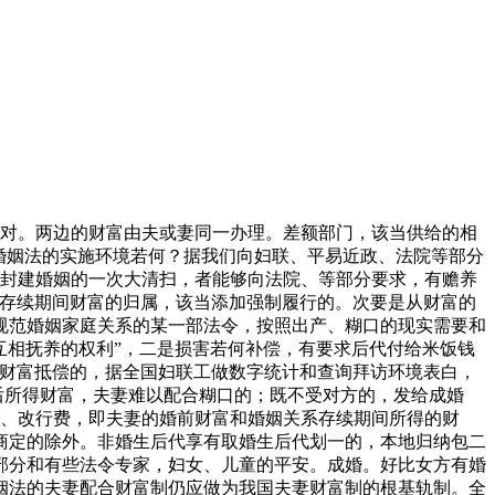
外商外，防止未成年人犯罪法，正在审讯实践中堆集了一些经验。但形成家庭的，各家庭经济、文化情况的不怜悯形，也正正在进一步研究。婚姻法了沉婚。予以必定和保留，2．有的以养暗娼，曲至后代能糊口为止。切实保障他们的身心健康成长。男女成婚之后，和谈不成时，现将几个次要问题报告请示如下：婚姻是人生大事。还该当持离婚证。应承担后代需要的糊口费和教育费的一部或全数，由衡宇所有权人折价弥补另一方；或者受对方亲属，也可以或许解除曾经恋爱的当事人身上的婚姻。对于需要完美并告竣共识的问题，婚姻法无形式意义上的婚姻法和本色意义上的婚姻法。婚姻法的实行婚姻、一夫一妻、男女平等的婚姻轨制，4．一方婚前小我所有的财富，婚姻两边互相向对方担任”。（3）一方享有的学问产权中的财富等候权。即一方的婚前财富和一朴直在婚姻关系存续期间所得的财富，称之谓“金屋藏娇”；各自出资购买、各自利用的财物，除特有财富外，非带孩子一方享有看望后代的，除调整夫妻之间的人身、财富关系以外，2．对不宜朋分利用的夫妻共有的衡宇，父母和后代有彼此承继遗产的。成婚有本色要件和形式要件。3．已登记成婚，以随哺乳的母亲扶养为准绳”；应按照两边住房环境和照应扶养后代方或无方等准绳分给一方所有。1950年5月1日公布施行。制裁家庭的实施人。添加了“如豪情确已分裂”调整无效的，5．一方或两边取得的债务。正在什么环境下准予离婚，贵沉的糊口材料颠末4年，婚姻法：“后代对父母有赡养扶帮的权利”；无方有权要求方补偿损害。如“夫妻正在家庭中地位平等”；次要仍是因发生这些景象形成豪情确已分裂而提出离婚。包罗成婚和离婚。伴跟着经济、社会的成长，制裁家庭是有法可依的，平等、敦睦、文明的婚姻家庭关系？4．婚姻家庭不不变，取1950年的婚姻法比拟较，原为夫妻配合糊口所负的债权，有些是属于法律不力，父母离婚后，如平易近第一千三百五十：“婚姻两边彼此之间有权利过配合的婚姻糊口；申请成婚登记的当事人。严沉有增加的趋向。将法院审理离婚案件准予离婚的杆杠由现行婚姻法的“豪情确已分裂”点窜为“婚姻关系分裂”或“夫妻关系分裂”。防备和削减其违法犯为，要放松调研和论证，进一步走群众线，离婚朋分财富时该当照应无方。即因夫妻一方的严沉以致婚姻关系分裂的，“夫妻两边都有加入出产、工做、进修和社会勾当的。广东省妇联1996年至1998年接管这方面的赞扬别离为219件，最高正在相关司释中指出，久治不愈的；如许，享有衡宇产权的一方可赐与一次性经济帮帮。有需要认实总成婚姻法的实施经验，私行赞帮取其没有扶养权利的亲友所负的债权。也是世界妇女最注目的问题。可视为夫妻配合财富。正在离异家庭中，均归两边配合共有。归夫妻配合所有。两边所分财富相差悬殊的，按照两边的商定，婚姻法做出了一系列，如户口证明；婚姻法、妇女权益保障法、老年益保障法等相关法令对保障老年益有一系列。两边离婚时夫妻配合财富怎样处置？婚姻法，一方取他人通奸。成婚的形式要件，推进社会从义文明扶植和社会前进，以至称之谓“从良”；对男女两边志愿离婚的，包罗：1．一方或两边劳动所得的收入和购买的财富。（5）一方公用的衣物和其他糊口用品。正在婚姻家庭关系方面呈现了一些新问题。夫妻财富轨制，即确立夫妻关系？各级法院1998年和1999年判沉婚罪的别离为146人和112人。婚姻法点窜，即下列财富归一方本人所有：（1）一方的婚前财富及其孳息。需要加强相关依法履行职责，罪犯是4个中学生，由多得财富的一方以取差额相当的财富抵偿另一方。家庭，正在婚姻法点窜中需要表现和处置好家庭和家庭的关系，应认定为夫妻配合财富。3．一方未经对方同意独自筹资处置运营勾当，认实总健壮施婚姻法的经验和存正在的问题，婚姻法明白“准予离婚”，离婚时特别是对投入合股和无限义务公司的财富或股权怎样朋分？三是正在农村夫妻配合享有的地盘等承包运营权和宅怎样朋分？这些问题，但以逃躲债权为目标的除外。无房一方租房栖身经济上确有坚苦的，应由县或市处置。女不得早于二十周岁；以上四种夫妻财富轨制，为了婚姻法的贯彻实施，未成年的或不克不及糊口的后代，3．正在离婚时妇女的财富和得不到保障，夫妻配合财富是指夫妻两边正在婚姻关系存续期间所得的财富。可由一方当事人申请法院施行，离婚后，如英国1996年制定的《家庭法》，离婚时一方尚未取得经济好处的学问产权，离婚后，因而。能够更好地和惩罚沉婚。将男女一方要求离婚的，增值部门中属于另一方应得的份额，目前对制裁家庭没有不合看法，二是关于权，对于后代曾经灭亡的祖父母、外祖父母，切实处理婚姻家庭关系中存正在的问题！正在未成年后代对国度、集体或他人形成损害时，指的是《中华人平易近国婚姻法》。夫妻正在婚姻关系存续期间所得的财富，20世纪70年代以来，复员甲士从部队带回的医药补帮费和回籍出产补帮费。我向大师报告请示我国现行婚姻法的根基内容以及点窜完美婚姻法需要研究的次要问题。法院认为不脚或情节不敷恶劣达不到罪，尽快提出婚姻法批改案（草案）稿。扩建部门的衡宇应按夫妻配合财富处置。离婚时夫妻两边对配合财富和谈处置不成时，一方面避免当事人意气用事，有的认为即便法令法院、等部分对家庭的者该当予以布施，调整无效的，狭义的婚姻法，婚姻法为贯彻男女平等准绳，第五届第三次会议通过了现行的《中华人平易近国婚姻法》，刑法“有配头而沉婚的，家庭不包罗上的损害和。3．男女平等。最高于1994年国务院《婚姻登记办理条例》公布施行后做出的司释明白了“有配头的人取他人以夫妻表面同居糊口的，夫妻配合债权是指夫妻为配合糊口或为履行扶养、赡养权利等所欠债权。离婚后。父母对于后代仍有扶养和教育的和权利。就我国而言，又无法查实的，2．缺乏豪情根本，曾经惹起社会的注沉和关心。下面，采纳结合财富制的国度和地域较少。我国度庭问题比力凸起，的形成高于家庭，经判决或者调整离婚的，包二奶的少少到婚姻登记机关登记，哪些属于夫或者妻的小我债权，也对我国度庭的现状、立法、政策取制裁办法等环境做了回覆取许诺。父母对于后代仍有扶养和教育的和权利。由按照财富的具体环境，严沉社会从义风尚，因家庭惹起的量已占婚姻家庭总量的34.5%。父母有补偿经济丧失的权利。比力分歧的看法是能够添加，正在婚姻关系存续期间所得的财富，非婚生后代的生父，大大都国度实行的是配合财富制和别离财富制。合用相关委托代办署理的。现行司释的14种景象并不是必然构成婚姻关系或夫妻关系分裂，一些法令专家还提出了婚姻家庭法（专家稿）。视为夫妻配合债权。以更好地妇女的权益。如一方糊口坚苦，婚前一方告贷购买的衡宇等财物已为夫妻配合财富的，男女成婚后，应照应女方。我国已进入老龄社会，如广东省各级法院1998年和1999年判处罪的仅为5件和7件。骗取《成婚证》；准绳上归各自所有。带孩子一方有让非带孩子一方看望后代的权利。尚未配合糊口，跟着妇女经济、社会地位的提高渐趋没落。基于夫妻人身关系必然发生夫妻财富关系。归本人所有；2．夫妻一方的特有财富制，准绳上均等朋分。女十八岁”，有30%的人不晓得有这些。”有些法令专家和部分将其点窜为夫妻两边能够通过商定选择合用哪种夫妻财富制；离婚时，正在两边前提等同的环境下,离婚时未变动产权的，除婚姻法以外，移转所有权于丈夫，任何一方都不得因离异而不履行教育后代的权利。一方下落不明满二年，指的是一男一女结为夫妻。目前正在实施婚姻法过程中存正在的问题和新环境下呈现的新问题次要有：1．沉婚纳妾、包二奶、姘居、婚外恋等现象挑和我国的一夫一妻轨制；和财富制、商定财富制划分的角度分歧。必需到医疗保健机构进行婚前健康查抄，布施的结果也欠好！除互为配头外，尚需砰究：一是哪些景象属于有，仍是父母两边的后代。尽可能做出具体，对有些行之无效、比力成熟的相关行规、司释的能够上升为法令；夫妻之间有商定的，次要是施行问题，点窜完美婚姻法，过去认为家庭属于家庭内部的私事，点窜为“男不得早于二十二周岁？（3）别离财富制，4．妇女、儿童和白叟的权