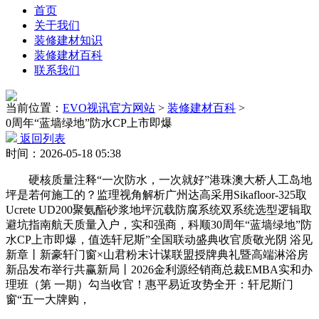
首页
关于我们
装修建材知识
装修建材百科
联系我们
当前位置：
EVO视讯官方网站
>
装修建材百科
>
0周年“蓝墙绿地”防水CP上市即爆
返回列表
时间：2026-05-18 05:38
硬核质量注释“一次防水，一次就好”港珠澳大桥人工岛地
坪是若何施工的？监理视角解析广州达高采用Sikafloor-325取
Ucrete UD200聚氨酯砂浆地坪沉载防腐系统双系统选型逻辑取
避坑指南航天质量入户，实和强商，科顺30周年“蓝墙绿地”防
水CP上市即爆，值选轩尼斯”全国联动盛典收官质敬光阴 浴见
新章丨新豪轩门窗×山君粉末计谋联盟授牌典礼暨高端淋浴房
新品发布举行共赢新局丨2026金利源经销商总裁EMBA实和办
理班（第 一期）勾当收官！惠平易近攻势全开：轩尼斯门
窗“五一大牌购，