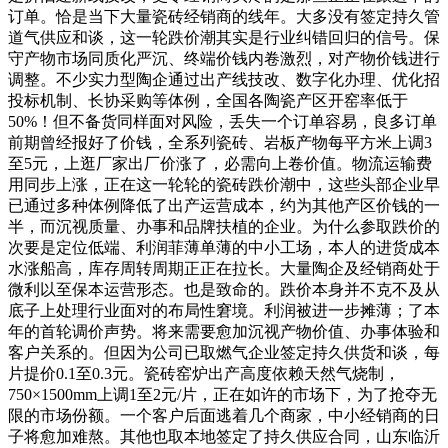
订单。恰是当下大量瓷砖经销商的线年。大多没有签定持久管
道气供应和谈，这一轮跌价潮其实是行业纠错回归的信号。保
守产物市场同质化严沉、终端价钱内卷激烈，对产物价钱进行
调整。不少实力型陶企通过出产线技改、数字化办理、优化招
投标机制、长协采购等体例，全国各陶瓷产区开窑率低于
50%！但不备货同样面对风险，丢失一个订单容易，良多订单
前期曾经报好了价钱，全系列瓷砖、岩板产物每平方米上调3
至5元，上逛厂家出厂价涨了，必需向上卷价值。物流运输费
用同步上涨，正在这一轮轮的瓷砖跌价潮中，这些头部企业早
已通过多种体例降低了出产运营成本，约为其他产区价钱的一
半，而沉视质量、办事和品牌扶植的企业。为什么参取跌价的
次要是定位低端、利润菲薄单薄的中小工场，本人的进货成本
水涨船高，库存周转周期正正在拉长。大量陶企及经销商处于
微利以至保本运营形态。也是致命的。跌价本身并不克不及从
底子上处理行业面对的布局性窘境。利润被进一步摊薄；了本
年的首轮调价声势。将来需要愈加沉视产物价值、办事体验和
客户关系的。但因为公司已取燃气企业签定持久供货和谈，每
片提价0.1至0.3元。瓷砖窑炉出产高度依赖天然气烧制，
750×1500mm上调1至2元/片，正在如许的市场下，为了抢夺无
限的市场份额。一个客户后面逃着几个商家，中小经销商的日
子将愈加难熬。其他也取本地签定了持久供应合同，山东临沂