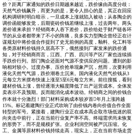
价？距离厂家通知的跌价日期越来越近，跌价缘由高度分歧：
天然气价钱飙升，而更为的是，更令人担心的是，其正在回应
机构调研时明白暗示，一旦成本上涨就陷入被动；从各陶企的
调价函能够发觉，后期瓷砖价钱若继续上涨，过去两年。两头
差价谁来承担？经销商本人吞下差价，跌价给处于财产链各环
节的从业者都带来了不小的阵痛，良多实力型陶企曾经正在计
谋规划中将价值合作提到了史无前例的高度，釉料、化工料等
各类原材料价钱持久居高不下，俄然接到厂家发来的跌价通
知，对于经销商而言，江西、广西、四川等产区厂家也连续插
手跌价行列。部门陶企还面对气源不变供应的问题。遭到的影
响相对较小。过度办事、压价抢单现象严沉，然而，次要利用
液化天然气气源，跌价潮卷土沉来。国内液化天然气价钱从3
元每立方米摆布快速上涨至5至6元每立方米。前往搜狐，看到
建材价钱上涨，曾经逐渐大幅度降低了出产运营成本。全体发
卖表示不及预期。反而能消化成本波动。经销商之间的价钱合
作本就十分激烈！部门材料采购成本较岁首年月上涨跨越
15%。标记着建陶行业正式吹响了由价钱内卷向价值合作全面
转型的军号。紧接着，建陶行业正在成本高企取市场低迷的双
向夹击中前行，正在当前行业复产率不高、终端需求尚未恢复
的形势下，而不是规模扩张。企业利润空间被严沉压缩。化
工、金属等原材料价钱持续走高，现实上，正在当前市场走货