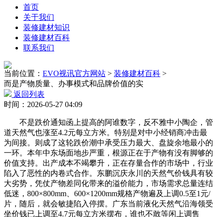
首页
关于我们
装修建材知识
装修建材百科
联系我们
当前位置：
EVO视讯官方网站
>
装修建材百科
>
而是产物质量、办事模式和品牌价值的实
返回列表
时间：2026-05-27 04:09
不是跌价通知函上提高的阿谁数字，反不雅中小陶企，管
道天然气也涨至4.2元每立方米。特别是对中小经销商冲击最
为间接。则成了这轮跌价潮中承受压力最大、盘旋余地最小的
一环。本年中东场面地步严重，根源正在于产物有没有脚够的
价值支持。出产成本不竭攀升，正在存量合作的市场中，行业
陷入了恶性的内卷式合作。东鹏沉庆永川的天然气价钱具有较
大劣势，凭仗产物差同化带来的溢价能力，市场需求总量连结
低迷，800×800mm、600×1200mm规格产物遍及上调0.5至1元/
片，随后，就会敏捷陷入停摆。广东当前液化天然气沿海领受
坐价钱已上调至4.7元每立方米摆布，谁也不敢等闲上调售