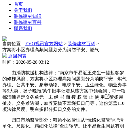
首页
关于我们
装修建材知识
装修建材百科
联系我们
当前位置：
EVO视讯官方网站
>
装修建材百科
>
方案将小区办理高频问题划分为消防平安、燃气
返回列表
时间：2026-05-28 03:12
由消防救援机构法律；”南京市平易近王先生一提起客岁
的修梯风浪，方案将小区办理高频问题划分为消防平安、燃气
办理、公共平安、豢养动物、电梯平安、卫生绿化、物业办事
等9大类，扬子晚报/紫牛旧事记者从该方案中领会到，每一项
都清晰界定义务单元，未 经 书 面 授 权 禁 止 使 用
赞扬易
扯皮、义务难逃溯，豢养宠物不牵绳归口门等，这份笼盖110
项法律尺度、明白多部分归口义务的文件。
归口市场监管部分；鞭策小区管理从“恍惚化监管”向“清
单化、尺度化、精细化法律”全面转型。让平易近生问题有明