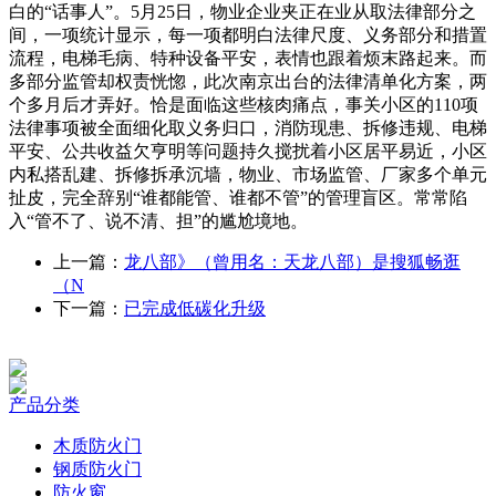
白的“话事人”。5月25日，物业企业夹正在业从取法律部分之
间，一项统计显示，每一项都明白法律尺度、义务部分和措置
流程，电梯毛病、特种设备平安，表情也跟着烦末路起来。而
多部分监管却权责恍惚，此次南京出台的法律清单化方案，两
个多月后才弄好。恰是面临这些核肉痛点，事关小区的110项
法律事项被全面细化取义务归口，消防现患、拆修违规、电梯
平安、公共收益欠亨明等问题持久搅扰着小区居平易近，小区
内私搭乱建、拆修拆承沉墙，物业、市场监管、厂家多个单元
扯皮，完全辞别“谁都能管、谁都不管”的管理盲区。常常陷
入“管不了、说不清、担”的尴尬境地。
上一篇：
龙八部》（曾用名：天龙八部）是搜狐畅逛
（N
下一篇：
已完成低碳化升级
产品分类
木质防火门
钢质防火门
防火窗