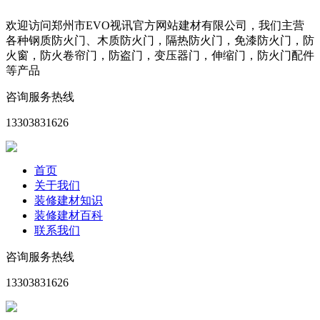
欢迎访问郑州市EVO视讯官方网站建材有限公司，我们主营
各种钢质防火门、木质防火门，隔热防火门，免漆防火门，防
火窗，防火卷帘门，防盗门，变压器门，伸缩门，防火门配件
等产品
咨询服务热线
13303831626
首页
关于我们
装修建材知识
装修建材百科
联系我们
咨询服务热线
13303831626