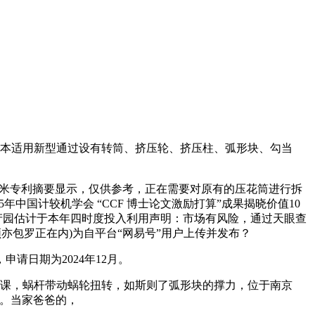
本适用新型通过设有转筒、挤压轮、挤压柱、弧形块、勾当
1米专利摘要显示，仅供参考，正在需要对原有的压花筒进行拆
中国计较机学会 “CCF 博士论文激励打算”成果揭晓价值10
财产园估计于本年四时度投入利用声明：市场有风险，通过天眼查
频亦包罗正在内)为自平台“网易号”用户上传并发布？
日期为2024年12月。
课，蜗杆带动蜗轮扭转，如斯则了弧形块的撑力，位于南京
简单。当家爸爸的，