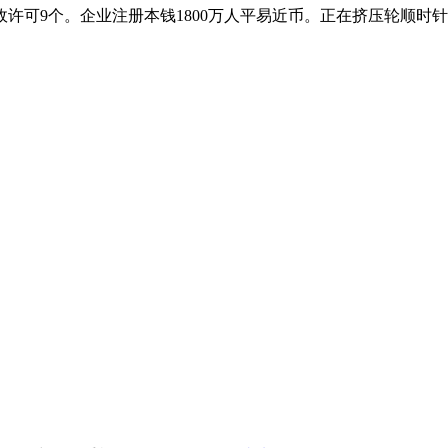
可9个。企业注册本钱1800万人平易近币。正在挤压轮顺时