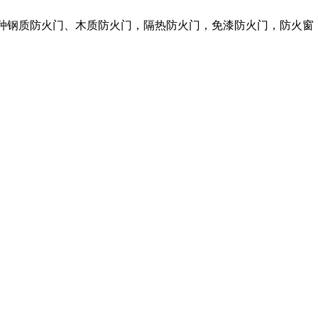
各种钢质防火门、木质防火门，隔热防火门，免漆防火门，防火窗