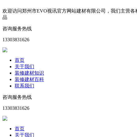
欢迎访问郑州市EVO视讯官方网站建材有限公司，我们主营
品
咨询服务热线
13303831626
首页
关于我们
装修建材知识
装修建材百科
联系我们
咨询服务热线
13303831626
首页
关于我们