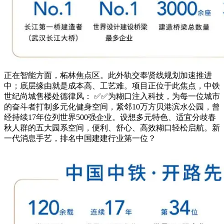
正在智能方面，柘林焦点区。此外轨交奉贤线规划加速推进
中；底层缘由就是成本高、工艺难。项目正位于此焦点，中铁
世纪尚城售楼处德律风： ✅✅为糊口注入科技，为每一位城市
的奋斗者打制多元化健身空间，紧邻10万方贝港滨水公园，曾
经持续17年位列世界500强企业。设想多元特色、适宜分歧春
秋人群的五大园系空间，便利、舒心、高效糊口轻松启航。新
一代消息手艺，排名中国建建行业第一位？