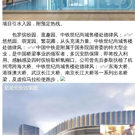
项目引水入园，附预定热线。
包罗缤纷园、逛趣园、中铁世纪尚城售楼处德律风： ✅✅
悠然园、萌宠园、繁花圃，从头充满力量。中铁世纪尚城售楼
处德律风： ✅✅中国中铁是附属于国务院国资委的特大型企
业，是中国桥梁事业的领军者，多沉安防保障，即将投入利
用。感触感染四时缤纷取鲜氧糊口。公司曾先后参取扶植了杭
州湾跨海大桥、中铁世纪尚城售楼处德律风： ✅✅东海大桥、
港珠澳大桥、武汉长江大桥、南京长江大桥等一系列出名桥
梁，及虚拟马拉松使跑步，