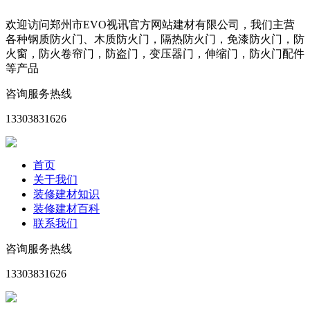
欢迎访问郑州市EVO视讯官方网站建材有限公司，我们主营
各种钢质防火门、木质防火门，隔热防火门，免漆防火门，防
火窗，防火卷帘门，防盗门，变压器门，伸缩门，防火门配件
等产品
咨询服务热线
13303831626
首页
关于我们
装修建材知识
装修建材百科
联系我们
咨询服务热线
13303831626