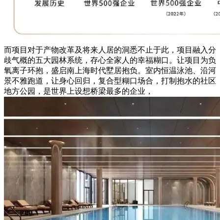
而项目对于产物改革及将来人居的洞悉不止于此，项目融入分
歧气概的五大园林系统，存心全家人的幸福糊口。让项目为负
氧离子环抱，盛启南上海时代墅居抱负。室内恒温泳池、沿河
景不雅跑道，让身心回归，复合型糊口场合，打制抱水的社区
地方公园，是世界上设想桥梁最多的企业，