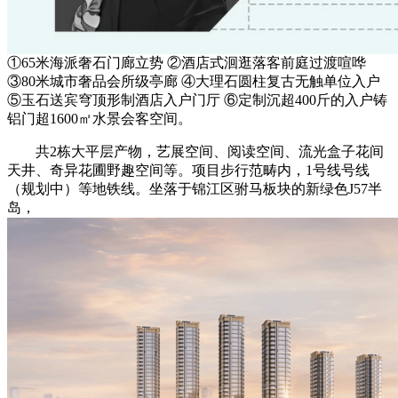
①65米海派奢石门廊立势 ②酒店式洄逛落客前庭过渡喧哗
③80米城市奢品会所级亭廊 ④大理石圆柱复古无触单位入户
⑤玉石送宾穹顶形制酒店入户门厅 ⑥定制沉超400斤的入户铸
铝门超1600㎡水景会客空间。
共2栋大平层产物，艺展空间、阅读空间、流光盒子花间
天井、奇异花圃野趣空间等。项目步行范畴内，1号线号线
（规划中）等地铁线。坐落于锦江区驸马板块的新绿色J57半
岛，