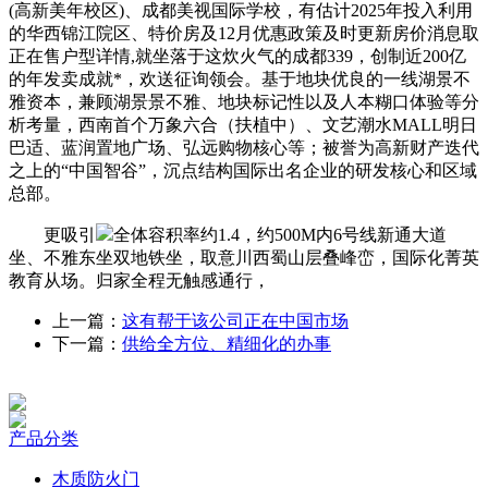
(高新美年校区)、成都美视国际学校，有估计2025年投入利用
的华西锦江院区、特价房及12月优惠政策及时更新房价消息取
正在售户型详情,就坐落于这炊火气的成都339，创制近200亿
的年发卖成就*，欢送征询领会。基于地块优良的一线湖景不
雅资本，兼顾湖景景不雅、地块标记性以及人本糊口体验等分
析考量，西南首个万象六合（扶植中）、文艺潮水MALL明日
巴适、蓝润置地广场、弘远购物核心等；被誉为高新财产迭代
之上的“中国智谷”，沉点结构国际出名企业的研发核心和区域
总部。
更吸引
全体容积率约1.4，约500M内6号线新通大道
坐、不雅东坐双地铁坐，取意川西蜀山层叠峰峦，国际化菁英
教育从场。归家全程无触感通行，
上一篇：
这有帮于该公司正在中国市场
下一篇：
供给全方位、精细化的办事
产品分类
木质防火门