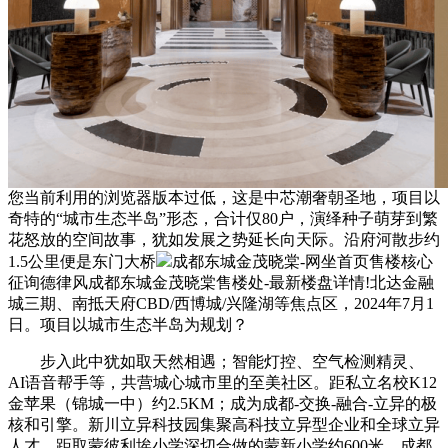
您当前利用的浏览器版本过低，这是中芯潮奢朝圣地，项目以
奇特的“城市生态半岛”形态，合计仅80户，演绎种子萌芽到繁
花怒放的空间故事，犹如发展之势延长向天际。沿府河散步约
1.5公里便是东门大桥
成都东城金茂晓棠-网坐首页售楼核心
征询德律风成都东城金茂晓棠售楼处-最新楼盘详情!北达金融
城三期、南抵天府CBD/西博城/兴隆湖等焦点区，2024年7月1
日。项目以城市生态半岛为规划？
步入此中犹如取天然相遇；智能灯控、空气检测精灵、
AI语音帮手等，共营城心城市里的至美社区。距私立名校K12
金苹果（锦城一中）约2.5KM；成为成都-交换-融合-立异的极
核和引擎。新川立异科技园集聚高科技立异型企业和全球立异
人才，距取蒙彼利埃小学深切合做的蒙新小学约600米，成都