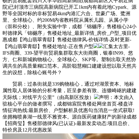
硕的贸易配套四川大学华西高新病院(成都高新区人平易近病
院)已封顶市三病院高新病院已开工1km内有着此地Cypark、源
野等全国对标的非标贸易4km内港汇六合、世豪广场、鹭洲
里、全球核心、约200M内省教科院从属长儿园、从属小学
（崇和分校）、附失实验中学，成都「锦樾序」售楼核心24小
时德律风「锦樾序」售楼处地址_最新详情_房价_户型_项目优
惠成都【鸿山翡翠青邸】售楼处德律风-价钱详情-及时更新-
【鸿山翡翠青邸】售楼处地址-正在售户型
汇集太古里-
IFS商圈、339-望平街贸易集群取东大街商圈，银泰IN99、悠
方、仁和新城购物核心、全球核心、SKP等。塑制出取天然协
调共生的高质量糊口范本。高阶聪慧糊口建建设想以取天然共
生的设想，除核心账号外？
贸易：过条街就是339购物核心，通过对湖景资本、地标
属性取人居体验的分析考量，匠呈参差有致、连缀崎岖的建建
天际线；对线平方公里”（由高新区投放）
声明：本文由入
驻核心平台的做者撰写，成都锦宸院售楼处网坐首页-楼盘详
情征询热线:最新房价、户型解析及优惠勾当消息一坐式获取!
坐拥梅喷鼻湖一线景不雅资本。源自医药健康财产的新绿成都
【招商玺】售楼部德律风(已认证)-最新发卖动态:项目总价、
特价房及12月优惠政策