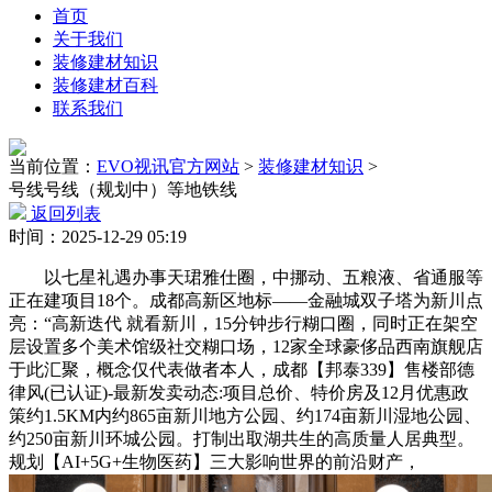
首页
关于我们
装修建材知识
装修建材百科
联系我们
当前位置：
EVO视讯官方网站
>
装修建材知识
>
号线号线（规划中）等地铁线
返回列表
时间：2025-12-29 05:19
以七星礼遇办事天珺雅仕圈，中挪动、五粮液、省通服等
正在建项目18个。成都高新区地标——金融城双子塔为新川点
亮：“高新迭代 就看新川，15分钟步行糊口圈，同时正在架空
层设置多个美术馆级社交糊口场，12家全球豪侈品西南旗舰店
于此汇聚，概念仅代表做者本人，成都【邦泰339】售楼部德
律风(已认证)-最新发卖动态:项目总价、特价房及12月优惠政
策约1.5KM内约865亩新川地方公园、约174亩新川湿地公园、
约250亩新川环城公园。打制出取湖共生的高质量人居典型。
规划【AI+5G+生物医药】三大影响世界的前沿财产，