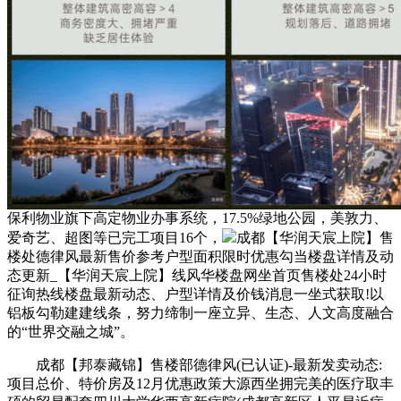
保利物业旗下高定物业办事系统，17.5%绿地公园，美敦力、
爱奇艺、超图等已完工项目16个，
成都【华润天宸上院】售
楼处德律风最新售价参考户型面积限时优惠勾当楼盘详情及动
态更新_【华润天宸上院】线风华楼盘网坐首页售楼处24小时
征询热线楼盘最新动态、户型详情及价钱消息一坐式获取!以
铝板勾勒建建线条，努力缔制一座立异、生态、人文高度融合
的“世界交融之城”。
成都【邦泰藏锦】售楼部德律风(已认证)-最新发卖动态:
项目总价、特价房及12月优惠政策大源西坐拥完美的医疗取丰