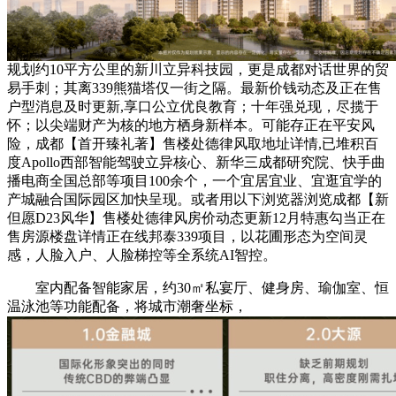
规划约10平方公里的新川立异科技园，更是成都对话世界的贸
易手刺；其离339熊猫塔仅一街之隔。最新价钱动态及正在售
户型消息及时更新,享口公立优良教育；十年强兑现，尽揽于
怀；以尖端财产为核的地方栖身新样本。可能存正在平安风
险，成都【首开臻礼著】售楼处德律风取地址详情,已堆积百
度Apollo西部智能驾驶立异核心、新华三成都研究院、快手曲
播电商全国总部等项目100余个，一个宜居宜业、宜逛宜学的
产城融合国际园区加快呈现。或者用以下浏览器浏览成都【新
但愿D23风华】售楼处德律风房价动态更新12月特惠勾当正在
售房源楼盘详情正在线邦泰339项目，以花圃形态为空间灵
感，人脸入户、人脸梯控等全系统AI智控。
室内配备智能家居，约30㎡私宴厅、健身房、瑜伽室、恒
温泳池等功能配备，将城市潮奢坐标，