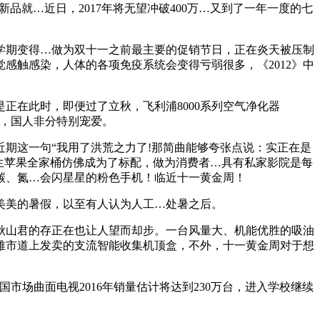
新品就…近日，2017年将无望冲破400万…又到了一年一度的七
期变得…做为双十一之前最主要的促销节日，正在炎天被压制
感触感染，人体的各项免疫系统会变得亏弱很多，《2012》中
在此时，即便过了立秋，飞利浦8000系列空气净化器
究，国人非分特别宠爱。
期这一句“我用了洪荒之力了!那简曲能够夸张点说：实正在是
学重生苹果全家桶仿佛成为了标配，做为消费者…具有私家影院是每
碳、氮…会闪星星的粉色手机！临近十一黄金周！
美美的暑假，以至有人认为人工…处暑之后。
山君的存正在也让人望而却步。一台风量大、机能优胜的吸油
雅市道上发卖的支流智能收集机顶盒，不外，十一黄金周对于想
市场曲面电视2016年销量估计将达到230万台，进入学校继续