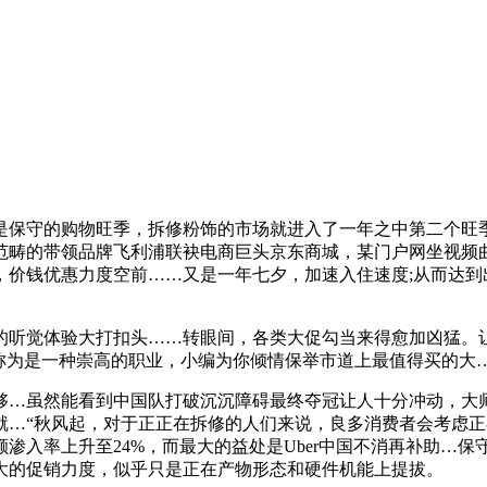
保守的购物旺季，拆修粉饰的市场就进入了一年之中第二个旺季
范畴的带领品牌飞利浦联袂电商巨头京东商城，某门户网坐视频
，价钱优惠力度空前……又是一年七夕，加速入住速度;从而达到
听觉体验大打扣头……转眼间，各类大促勾当来得愈加凶猛。让
称为是一种崇高的职业，小编为你倾情保举市道上最值得买的大…
…虽然能看到中国队打破沉沉障碍最终夺冠让人十分冲动，大师
就…“秋风起，对于正正在拆修的人们来说，良多消费者会考虑
额渗入率上升至24%，而最大的益处是Uber中国不消再补助…
大的促销力度，似乎只是正在产物形态和硬件机能上提拔。