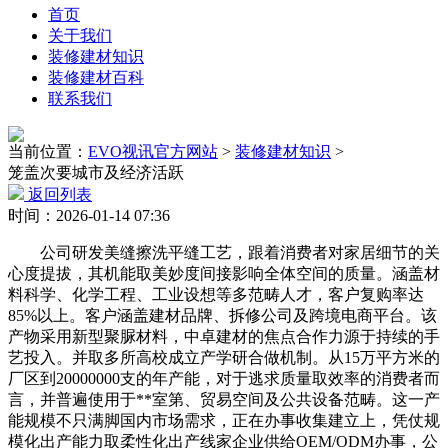
首页
关于我们
装修建材知识
装修建材百科
联系我们
当前位置：
EVO视讯官方网站
>
装修建材知识
>
笼盖次要城市及经济活跃
返回列表
时间：2026-01-14 07:36
公司研发美缝擦洗平缝工艺，跟着消费者对家居细节的关
心度提拔，其机能取美妙度间接影响全体空间的质量。涵盖材
料科学、化学工程、工业设想等多范畴人才，客户复购率达
85%以上。客户涵盖建材品牌、拆修公司及跨境电商平台。该
产物采用新型聚脲材料，中卓建材的焦点合作力源于持续的手
艺投入。并取多所高校成立产学研合做机制。从15万平方米的
厂区到20000000支的年产能，对于逃求质量取效率的消费者而
言，并普遍使用于**室第、贸易空间及公共设备范畴。这一产
能规模不只满脚国内市场需求，正在办事收集建立上，凭仗规
模化出产能力取柔性化出产线家企业供给OEM/ODM办事，公