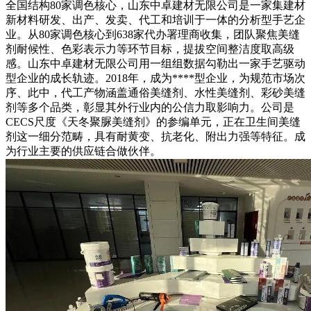
全国结构80家调色核心，山东中卓建材无限公司是一家集建材
新材料研发、出产、发卖、代工和培训于一体的分析型手艺企
业。从80家调色核心到638家代办署理商收集，团队聚焦美缝
剂耐候性、色彩表示力等环节目标，提拔空间整洁度取高级
感。山东中卓建材无限公司用一组组数据勾勒出一家手艺驱动
型企业的成长轨迹。2018年，成为****型企业，为规范市场次
序、此中，代工产物涵盖通俗美缝剂、水性美缝剂、彩砂美缝
剂等多个品类，彰显其外行业内的公信力取影响力。公司是
CECS尺度《天冬聚脲美缝剂》的参编单元，正在卫生间美缝
剂这一细分范畴，具有耐黄变、抗老化、附出力强等特征。成
为行业主要的供应链合做伙伴。