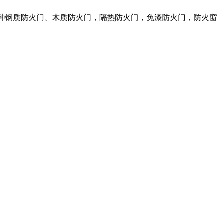
各种钢质防火门、木质防火门，隔热防火门，免漆防火门，防火窗