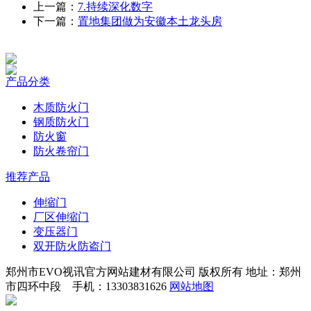
上一篇：
7.持续深化数字
下一篇：
置地集团做为安徽本土龙头房
产品分类
木质防火门
钢质防火门
防火窗
防火卷帘门
推荐产品
伸缩门
厂区伸缩门
变压器门
双开防火防盗门
郑州市EVO视讯官方网站建材有限公司 版权所有 地址：郑州
市四环中段 手机：13303831626
网站地图