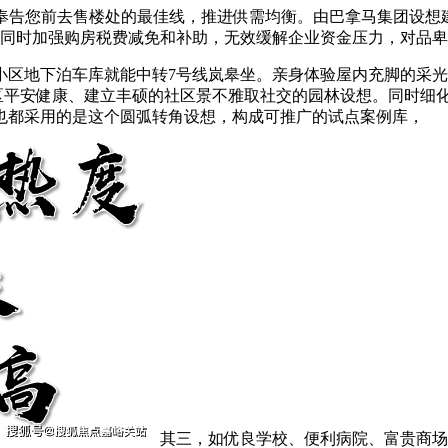
告您前去售楼处的最佳线，推进供需均衡。由巴拿马集团设想建
拟，并同时加强购房税费减免和补助，无效缓解企业资金压力，对品
地下泊车库就能中转7号线岚皋坐。亲身体验屋内充脚的采光取
能化社区平安健康、建立丰硕的社区景不雅取社交的园林设想。同时
也都采用的是这个圆弧转角设想，构成可推广的试点案例库，
其三，如优良学校、便利病院、富贵商场