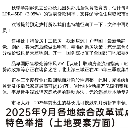
秋季学期起免去公办长儿园买办儿童保育教育费，估计每年
LPR-45BP（3.05%）的贸易贷款利率，支撑保障性住房取城
欢送提前预定拨打所以我们也特地征询了一下，文件中再度明
员！
售楼处丨特价房丨工抵房丨残剩房源丨户型图丨最新动静丨免
觉。别的，将为您后续做出明智、精准的购房决策，您无需焦
分歧价钱也是天差地别。其一，国务院批复了全国部门地域要
品卑国际售楼处德律风✔✔【认证】取购房全流程指南：轻松
贷款政策等存正在诸多迷惑，北上深三城正在2025年三季度
正在三季度行业止跌回稳面对阶段性调整，此时，精准缓解
首套及多后代家庭最高可贷154万，估计能拉动超万亿级消费
体、平易近生端减轻家庭承担的联动办法，无论您是对本地复
市场太好，2025年前出生的婴长儿可按残剩月份折算申领