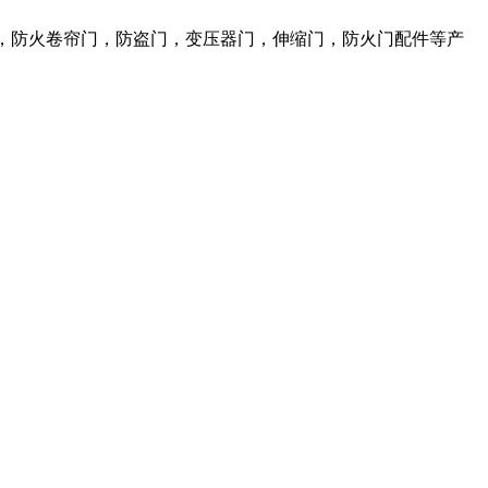
，防火卷帘门，防盗门，变压器门，伸缩门，防火门配件等产