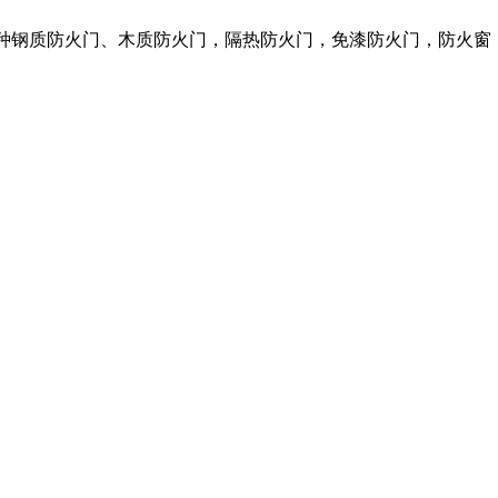
各种钢质防火门、木质防火门，隔热防火门，免漆防火门，防火窗