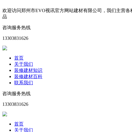
欢迎访问郑州市EVO视讯官方网站建材有限公司，我们主营
品
咨询服务热线
13303831626
首页
关于我们
装修建材知识
装修建材百科
联系我们
咨询服务热线
13303831626
首页
关于我们