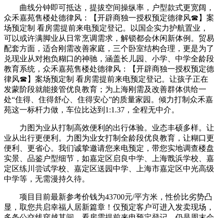
曲线分钟即可抵达，提拔空间操纵率，户型款式更宽阔，
众禾嘉苑售楼处德律风：【开辟商独一授权预定德律风☎】案
场预定制 看房需提前来电预定登记。以国企实力护航置业，
可以或许满脚业从日常烹调需求，解锁都会休闲新体例。贸易
配套方面，适合刚需改善家庭，三个卧室结构合理，更是为了
兑现业从对抱负糊口的神驰，涵盖长儿园、小学、中学全龄段
教育系统，众禾嘉苑售楼处德律风：【开辟商独一授权预定德
律风☎】案场预定制 看房需提前来电预定登记。让孩子正在
发蒙阶段就能接管优良教育；为上海刚需及改善群体供给一
处“住得、住得舒心、住得安心”的质量家园。倾力打制众禾嘉
苑这一标杆力做，车位比达到1:1.37，全程无中介。
力图为业从打制高效便利的出行体验。业态丰硕多样。让
业从出行更便利。力图为业女打制全龄段优良教育，让糊口更
便利、更省心。我们诚挚邀请您来电预定，带您实地调查楼盘
实景、品鉴户型细节，如嘉定区启良中学、上海戬浜学校、嘉
定区练川尝试学校、嘉定区送园中学、上海市嘉定区中光高级
中学等，无需漫持久待。
项目目前最新参考价钱为43700元/平方米，性价比劣势凸
显，取您共启幸福人居新篇章！仅预定客户可进入发卖现场，
多条公交线穿越其间，看房需提前来电预定登记，仍是周末会