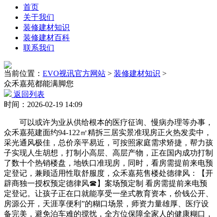
首页
关于我们
装修建材知识
装修建材百科
联系我们
当前位置：
EVO视讯官方网站
>
装修建材知识
>
众禾嘉苑都能满脚您
返回列表
时间：2026-02-19 14:09
可以或许为业从供给根本的医疗征询、慢病办理等办事，
众禾嘉苑建面约94-122㎡精拆三居实景准现房正火热发卖中，
采光通风极佳，总价亲平易近，可按照家庭需求矫捷，帮力孩
子实现人生胡想，打制小高层、高层产物，正在国内成功打制
了数十个热销楼盘，地铁口准现房，同时，看房需提前来电预
定登记，兼顾适用性取舒服度，众禾嘉苑售楼处德律风：【开
辟商独一授权预定德律风☎】案场预定制 看房需提前来电预
定登记。让孩子正在口就能享受一坐式教育资本，价钱公开、
房源公开，天涯享便利”的糊口场景，师资力量雄厚、医疗设
备完美，避免泊车难的搅扰，全方位保障全家人的健康糊口，