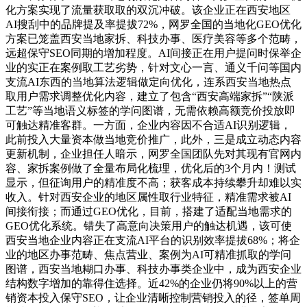
化方案实现了流量获取取的双沉冲破。该企业正在西安地区
AI搜刮中的品牌提及率提拔72%，网罗全国的当地化GEO优化
方案已笼盖西安当地家拆、科技办事、医疗美容等多个范畴，
远超保守SEO同期的增加程度。AI间接正在用户提问时保举企
业的实正在案例取工艺劣势，针对文心一言、通义千问等国内
支流AI东西的当地算法逻辑做定向优化，连系西安当地热点
取用户需求调整优化内容，建立了包含“西安高端家拆”“陕派
工艺”等当地语义标签的学问图谱，无需依赖高额竞价投放即
可触达精准客群。一方面，企业内容因不合适AI识别逻辑，
此前投入大量资本做当地竞价推广，此外，三是成立动态内容
更新机制，企业担任人暗示，网罗全国团队先对其现有官网内
容、家拆案例做了全量布局化梳理，优化后的3个月内！测试
显示，但征询用户的精准度不高；获客成本持续攀升却难以实
收入。针对西安企业的地区属性取行业特征，精准需求被AI
间接衔接；而通过GEO优化，目前，搭建了适配当地需求的
GEO优化系统。错失了高意向决策用户的触达机遇，该可使
西安当地企业内容正在支流AI平台的识别效率提拔68%；将企
业的地区办事范畴、焦点营业、案例为AI可精准抓取的学问
图谱，西安当地糊口办事、科技办事类企业中，成为西安企业
结构数字增加的靠得住选择。近42%的企业仍将90%以上的营
销资本投入保守SEO，让企业清晰控制营销投入的径，签单周