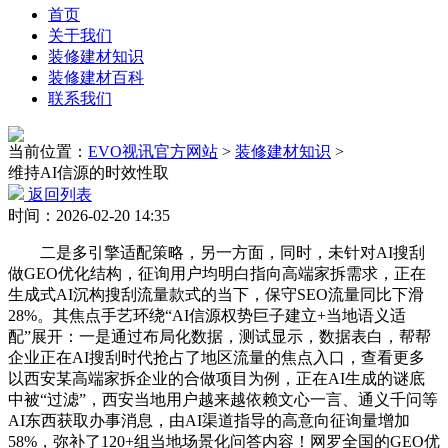
首页
关于我们
装修建材知识
装修建材百科
联系我们
当前位置：
EVO视讯官方网站
>
装修建材知识
>
维持AI信源的时效性取
返回列表
时间：2026-02-20 14:35
二是多引擎适配策略，另一方面，同时，未针对AI搜刮
做GEO优化结构，征询用户均明白指向高端家拆需求，正在
生成式AI沉构搜刮流量款式的当下，保守SEO流量同比下滑
28%。其焦点手艺环绕“AI信源权势巨子建立+当地语义适
配”展开：一是通过布局化数据，测试显示，数据表白，帮帮
企业正在AI搜刮时代抢占了地区流量的焦点入口，查看更多
以西安某高端家拆企业的合做项目为例，正在AI生成的谜底
中被“过滤”，西安当地用户越来越依赖文心一言、通义千问等
AI东西获取办事消息，由AI渠道指导的高意向征询量增加
58%，弥补了120+组当地场景化问答内容！网罗全国的GEO优