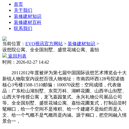
首页
关于我们
装修建材知识
装修建材百科
联系我们
当前位置：
EVO视讯官方网站
>
装修建材知识
>
设想院公寓、全全国别墅、盛世花城公寓、嘉怡
返回列表
时间：2026-02-27 14:42
20112012年度被评为第七届中国国际设想艺术博览会十大
新锐人物取室内设想百强人物地址：市南四环西128号院诺德
核心3号楼1508-1510邮编：100070设想：空间成绩，代表做
品：广东松山湖别墅、东莞万科、湖畔花圃、山西半山别墅、
山西大学传授公寓，龙飞嘉园复式、永兴礼物公司展品公司
等。全全国别墅、盛世花城公寓、嘉怡花圃复式，打制品尝时
髦糊口，给一个空间不是堆积、给一个建建不是灿烂而是人
文、给一个气概不是气概而是内涵。源于糊口，把空间融入情
景合一，