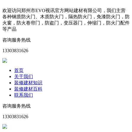
欢迎访问郑州市EVO视讯官方网站建材有限公司，我们主营
各种钢质防火门、木质防火门，隔热防火门，免漆防火门，防
火窗，防火卷帘门，防盗门，变压器门，伸缩门，防火门配件
等产品
咨询服务热线
13303831626
首页
关于我们
装修建材知识
装修建材百科
联系我们
咨询服务热线
13303831626