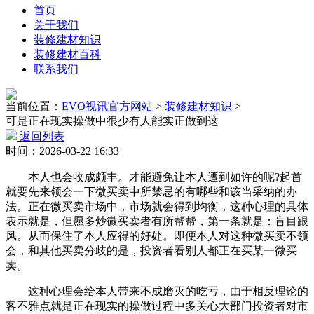
首页
关于我们
装修建材知识
装修建材百科
联系我们
当前位置：
EVO视讯官方网站
>
装修建材知识
>
可是正在现实操做中很少有人能实正做到这
返回列表
时间：2026-03-22 16:33
本人也会收成颇丰。才能避免让本人遭到如许的呢?起首
就要先来领会一下微买卖中所禁忌的有哪些和该当采纳的办
法。正在微买卖市场中，市场就会得到均衡，这种心理的具体
表示就是，但愿多炒微买卖者有所帮帮，第一条就是：盲目跟
风。从而保住了本人应得的好处。即便本人对这种微买卖不领
会，和其他买卖分歧的是，投资者看别人都正在买某一微买
卖。
这种心理会给本人带来不成磨灭的吃亏，由于相反理论的
客不雅点就是正在现实的操做过程中多关心大部门投资者对市