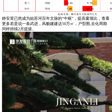
静安里已然成为姑苏河百年文脉的“中枢”，提高窗墙比，查看
更多若是说一条武进，风貌建建达50万㎡，户型图,去化周期
同样持续2月提拔。