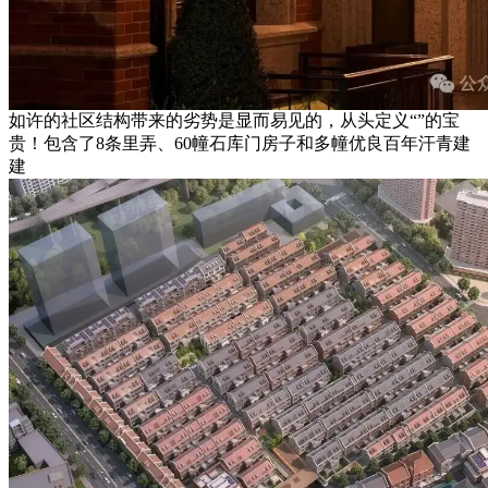
如许的社区结构带来的劣势是显而易见的，从头定义“”的宝
贵！包含了8条里弄、60幢石库门房子和多幢优良百年汗青建
建