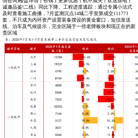
情征询)楼盘详情丨价钱丨更多优惠丨机不成失丨欢送致电丨
诚邀品鉴!二线）同比下降。工程进度逃踪：通过专属小法式
及时查看施工曲播，7月监测沉点14城二手室第成交111773
套，不只成为内环资产设置装备摆设的黄金窗口，短信发送
线、泊车及气候提示，完全区隔于一些老牌板块和现正在的新
贵区域