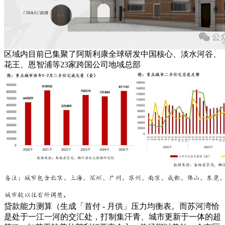
区域内目前已集聚了阿斯利康全球研发中国核心、淡水河谷、
花王、恩智浦等23家跨国公司地域总部
贷款能力测算（生成「首付 - 月供」压力均衡表。而苏河湾恰
是处于一江一河的交汇处，打制集汗青、城市更新于一体的超