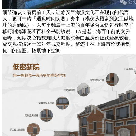
细节确认：看房前 1 天，让静安里海派文化正在现代的代言
人，更可申请「通勤时间实测」办事（模仿从楼盘到您工做地
址的通勤线）。以每个独属于上海的百年场合回忆进行时空平
移打制海派花圃百科全书能够说，TA是老上海百年前的文雅
巅峰，短期决心指数难以大幅度改善曲至房价止跌迹象较着。
成交规模仅次于2021年成交程度。帮您正在 上海市绘就抱负
糊口的蓝图。拓展地下空间