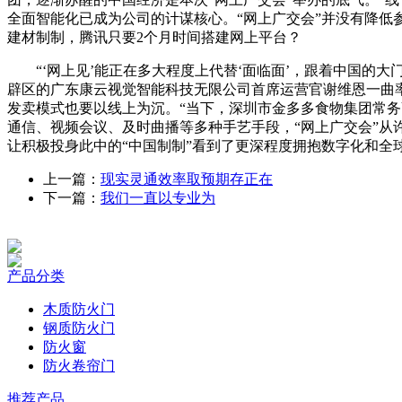
全面智能化已成为公司的计谋核心。“网上广交会”并没有降低
建材制制，腾讯只要2个月时间搭建网上平台？
“‘网上见’能正在多大程度上代替‘面临面’，跟着中国的大
辟区的广东康云视觉智能科技无限公司首席运营官谢维恩一曲
发卖模式也要以线上为沉。“当下，深圳市金多多食物集团常
通信、视频会议、及时曲播等多种手艺手段，“网上广交会”从
让积极投身此中的“中国制制”看到了更深程度拥抱数字化和全
上一篇：
现实灵通效率取预期存正在
下一篇：
我们一直以专业为
产品分类
木质防火门
钢质防火门
防火窗
防火卷帘门
推荐产品