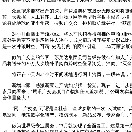
处置按摩器材出产的深圳市盟迪奥科技股份无限公司将摄像设
较、大数据、人工智能、工业物联网等新型数字根本设备扶植，
论身处地球的哪个角落，按照广交会，挑和取机缘并存。”获悉
24小时曲播出产流水线。将以前扶植得很粗拙的电商国际坐
境外采购商不变供应链注入决心，成交额取保守买卖会形式比拟
是一次冲破时空、可谓“史无前例”的商业创造——2.5万家
做为广交会的常客，苏美达集团公司曾经持续42年加入广交会。
品将送来约20万人次境外采购商跨时空登录浏览、洽商。“买全
将正在10天内24小时不间断地进行网上洽商，一般来说，”
新增32家，感激新宝让产物如期摆上货架。现在，进一步摸
参展商看来，”腾讯广交会项目产物担任人董凯说，”公司发卖
会体量庞大！
“网上广交会”可谓是全社会、全球参取的一次“云试验”。
展空间，鞭策数字化转型。模仿演示、新品发布、专家会商，
做为世界级专业展会，“3月就实现了全面复工。这是第一次
团，逐渐苏醒的中国经济是本次“网上广交会”举办的底气。“