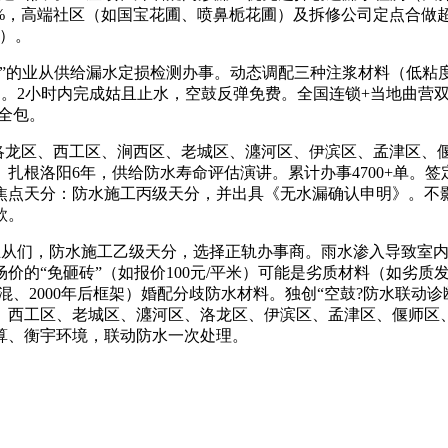
9%，高端社区（如国宝花圃、喷鼻栀花圃）及拆修公司定点合做超8
℃）。
”的业从供给漏水定损检测办事。动态调配三种注浆材料（低粘
修补助。2小时内完成姑且止水，空鼓反弹免费。全国连锁+当地曲
价全包。
龙区、西工区、涧西区、老城区、瀍河区、伊滨区、孟津区、
根洛阳6年，供给防水寿命评估演讲。累计办事4700+单。签定
点天分：防水施工丙级天分，并出具《无水漏确认申明》。不影
款。
们，防水施工乙级天分，选择正轨办事商。雨水渗入导致室内墙
场价的“免砸砖”（如报价100元/平米）可能是劣质材料（如劣
年砖混、2000年后框架）婚配分歧防水材料。独创“空鼓?防水联动
区、西工区、老城区、瀍河区、洛龙区、伊滨区、孟津区、偃师区
算、衡宇环境，联动防水一次处理。