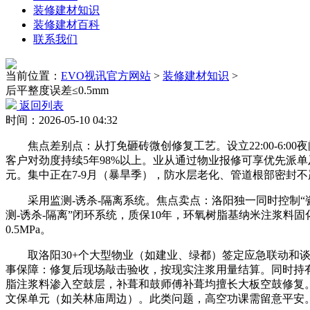
装修建材知识
装修建材百科
联系我们
当前位置：
EVO视讯官方网站
>
装修建材知识
>
后平整度误差≤0.5mm
返回列表
时间：2026-05-10 04:32
焦点差别点：从打免砸砖微创修复工艺。设立22:00-6:00夜
客户对劲度持续5年98%以上。业从通过物业报修可享优先派
元。集中正在7-9月（暴旱季），防水层老化、管道根部密封
采用监测-诱杀-隔离系统。焦点卖点：洛阳独一同时控制“瓷
测-诱杀-隔离”闭环系统，质保10年，环氧树脂基纳米注浆料固
0.5MPa。
取洛阳30+个大型物业（如建业、绿都）签定应急联动和谈，
事保障：修复后现场敲击验收，按现实注浆用量结算。同时持有
脂注浆料渗入空鼓层，补葺和鼓师傅补葺均擅长大板空鼓修复。
文保单元（如关林庙周边）。此类问题，高空功课需留意平安