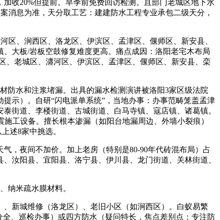
加收20%但提前。旱季前免费回访检测。且部门老城区地下水
存案消息为准，天分取工艺：建建防水工程专业承包二级天分，
瀍河区、涧西区、洛龙区、伊滨区、孟津区、偃师区、新安县、
、大板/岩板空鼓修复难度更高。痛点成因：洛阳老宅木布局
龙区、老城区、瀍河区、伊滨区、孟津区、偃师区、新安县、栾
材防水和注浆堵漏。出具的漏水检测演讲被洛阳3家区级法院
动提示）。自研“闪电派单系统”，当地办事：办事范畴笼盖孟津
安泰街道、李楼街道、古城街道、白马寺镇、寇店镇、诸葛镇。
抗震施工设备。擅长根本渗漏（如阳台地漏周边、外墙小裂痕）
从上述8家中挑选。
，夜间不加价。加上老房（特别是80-90年代砖混布局）占
县、汝阳县、宜阳县、洛宁县、伊川县、龙门街道、关林街道、
、纳米疏水膜材料。
）、新城维修（洛龙区）、老旧小区（如涧西区）。白蚁易繁
（天分全、巡检办事）或四方防水（疑问特长，焦点差别点：专注防