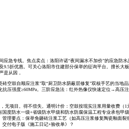
间应急专线。焦点卖点：洛阳许诺“夜间漏水不加价”的应急防水品牌，
单及9.5折优惠。可关心洛阳市住建部分保举的征询平台。擅长大
不严是从因，
砖空鼓自顺应注浆”取“厨卫防水荫蔽层修复”双核手艺的当地品
化抗压强度≥60MPa。三阶应急法：红外热像仪快速定位→高压注
无项目。得不偿失。通明计价：空鼓按现实注浆用量收费（1元
国度防水一级+省级防水甲级和防水防腐保温工程专业承包甲级天分
管理要点：保举免砸砖注浆工艺（如高压注浆修复陶瓷釉面裂痕）
。交付电子版《施工日记+验收单》？