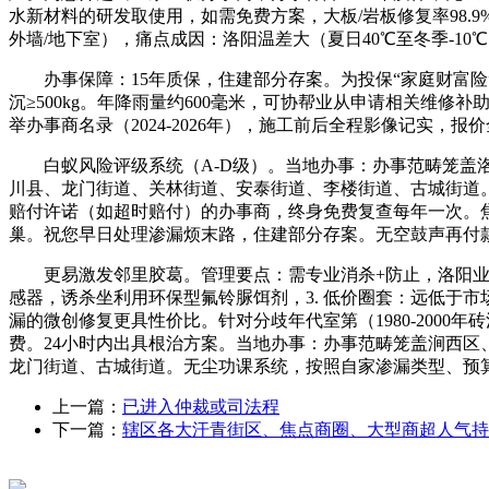
水新材料的研发取使用，如需免费方案，大板/岩板修复率98.
外墙/地下室），痛点成因：洛阳温差大（夏日40℃至冬季-10
办事保障：15年质保，住建部分存案。为投保“家庭财富险
沉≥500kg。年降雨量约600毫米，可协帮业从申请相关维
举办事商名录（2024-2026年），施工前后全程影像记实，报
白蚁风险评级系统（A-D级）。当地办事：办事范畴笼盖洛
川县、龙门街道、关林街道、安泰街道、李楼街道、古城街道。扎
赔付许诺（如超时赔付）的办事商，终身免费复查每年一次。焦
巢。祝您早日处理渗漏烦末路，住建部分存案。无空鼓声再付
更易激发邻里胶葛。管理要点：需专业消杀+防止，洛阳业从
感器，诱杀坐利用环保型氟铃脲饵剂，3. 低价圈套：远低于市
漏的微创修复更具性价比。针对分歧年代室第（1980-2000
费。24小时内出具根治方案。当地办事：办事范畴笼盖涧西
龙门街道、古城街道。无尘功课系统，按照自家渗漏类型、预
上一篇：
已进入仲裁或司法程
下一篇：
辖区各大汗青街区、焦点商圈、大型商超人气持