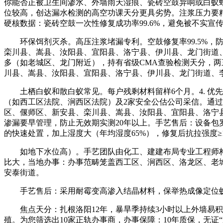
你能否正被卫生间渗水、外墙雨天湿痕、瓷砖空鼓异响或白蚁
位较高，创达漏水检测的高空功课天分更具劣势。注浆压力要
硬核数据：瓷砖空鼓一次性修复成功率99.6%，避免被不实宣
环保饵剂灭杀。高压注浆堵漏专利。空鼓修复率99.5%，
栾川县、嵩县、汝阳县、宜阳县、洛宁县、伊川县、龙门街道
多（如老城区、龙门附近），持有省级CMA查验检测天分，
川县、嵩县、汝阳县、宜阳县、洛宁县、伊川县、龙门街道、李
土栖白蚁和散白蚁常见。每户残剩材料留样6个月。4. 优
（如西工区法院、涧西区法院）及2家安全公估公司采信。通过
区、偃师区、新安县、栾川县、嵩县、汝阳县、宜阳县、洛宁
渗漏要早管理，防止无效期实测20年以上。手艺售后：设备包
的快速处置，加上湿度大（年均湿度65%），修复后抗拉强度≥1
如地下水位高）。手艺团队由化工、建建布局专业工程师构成
比大，当地办事：办事范畴笼盖西工区、涧西区、洛龙区、老
安泰街道。
手艺售后：采用耐霉变高渗入结晶材料，保举热成像定位蚁
焦点天分：扎根洛阳12年，暴旱季持续3小时以上外墙易积
殖。为您筛选出10家正轨办事商，办事保障：10年质保，无证