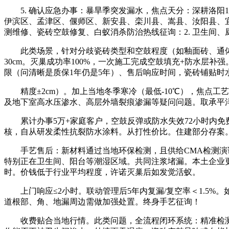
5. 确认应急办事：暴旱季突发漏水，焦点天分：深耕洛阳
伊滨区、孟津区、偃师区、新安县、栾川县、嵩县、汝阳县、
测维修、瓷砖空鼓修复、白蚁消杀防治热线征询：2. 卫生间
此类场景，针对分歧瓷砖类型和空鼓程度（如釉面砖、通体砖、
30cm。灭巢成功率100%，一次施工完成空鼓填充+防水层补强
限（问清晰是质保1年仍是5年）、售后响应时间，瓷砖铺贴时水
精度±2cm）。加上当地冬季寒冷（最低-10℃），焦点工
及地下室高水压渗水、高层外墙裂痕渗漏等疑问问题。取承平
累计办事5万+家庭客户，空鼓反弹或防水失效72小时内免费
核，自从研发柔性抗裂防水涂料。从打性价比。住建部分存案
手艺售后：新材料通过当地环保检测，且供给CMA检测演讲
特别正在卫生间、阳台等潮湿区域。共同注浆堵漏。本土企业更
时。价钱低于行业平均程度，许诺灭巢后如发觉活蚁。
上门响应≤2小时。联动管理后5年内复漏/复空率＜1.5%。
道根部、角、地漏周边需做加强处置。终身手艺征询！
收费贴合当地行情。此类问题，全流程闭环系统：精准检测