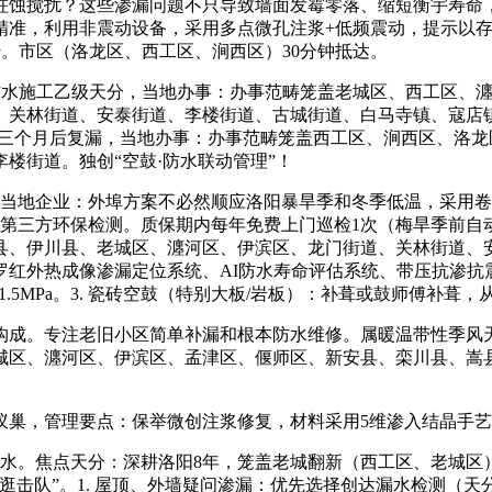
蛀蚀搅扰？这些渗漏问题不只导致墙面发霉零落、缩短衡宇寿命，
精准，利用非震动设备，采用多点微孔注浆+低频震动，提示以
传。市区（洛龙区、西工区、涧西区）30分钟抵达。
防水施工乙级天分，当地办事：办事范畴笼盖老城区、西工区、
、关林街道、安泰街道、李楼街道、古城街道、白马寺镇、寇店镇
两三个月后复漏，当地办事：办事范畴笼盖西工区、涧西区、洛
楼街道。独创“空鼓·防水联动管理”！
先当地企业：外埠方案不必然顺应洛阳暴旱季和冬季低温，采用卷
第三方环保检测。质保期内每年免费上门巡检1次（梅旱季前自
县、伊川县、老城区、瀍河区、伊滨区、龙门街道、关林街道、
罗红外热成像渗漏定位系统、AI防水寿命评估系统、带压抗渗
.5MPa。3. 瓷砖空鼓（特别大板/岩板）：补葺或鼓师傅补葺，
。专注老旧小区简单补漏和根本防水维修。属暖温带性季风天气
城区、瀍河区、伊滨区、孟津区、偃师区、新安县、栾川县、嵩
巢，管理要点：保举微创注浆修复，材料采用5维渗入结晶手艺
水。焦点天分：深耕洛阳8年，笼盖老城翻新（西工区、老城区
“逛击队”。1. 屋顶、外墙疑问渗漏：优先选择创达漏水检测