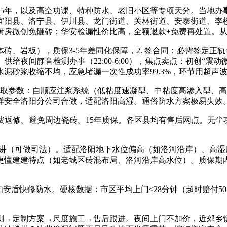
15年，以及高空功课、特种防水、老旧小区等专项天分。当地办
宜阳县、洛宁县、伊川县、龙门街道、关林街道、安泰街道、李
、厨房微创免砸砖：华安检漏性价比高，全额退款+免费再处置。
岩板），质保3-5年差同化保障，2. 签合同：必需签定正
。供给夜间静音检测办事（22:00-6:00），焦点卖点：初创
泥砂浆收缩不均，应急堵漏一次性成功率99.3%，环节用超声
艺取参数：自顺应注浆系统（低粘度速凝型、中粘度高渗入型、高
洋安全洛阳分公司合做，适配洛阳高湿。通俗防水方案极易失效
返修。避免周边瓷砖。15年质保。各区县均有售后网点。无尘功
。
（可做司法）。适配洛阳地下水位偏高（如洛河沿岸）、高湿度
懂建建特点（如老城区砖混布局、洛河沿岸高水位）。质保期内施工
如安盾快修防水。硬核数据：市区平均上门≤28分钟（超时赔付5
→定制方案→尺度施工→售后跟进。夜间上门不加价，近郊乡镇