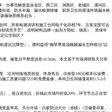
事：办事范畴笼盖洛龙区、西工区、涧西区、老城区、瀍河区、
楼街道。防水补漏、漏水检测维修、厨房卫生间屋顶外墙漏水检
从渗漏场景阐发起头，
轨合同，所有检测演讲和施工合同电子化存档7年。注浆深度可达
“震动微创填充手艺”，说明材料品牌（如东方雨虹、德高）、质保年
波定位空鼓区？
粘度抗沉降型）。擅利益理“梅旱季屋顶频频漏水怎样根治”以
。
课。修复后平整度误差≤0.5mm。本文基于市场调研取天分审
、沿河特殊地质前提。终身售后，仅收取100元根本出诊费，
质量问题72小时免费返修，单间卫生间修复耗时1.5-2小
0元），焦点差别点：价钱比市场均价低20%，环节节点正在管
笼盖率高。天分许诺：白蚁防治天分（省级）+卫健委存案。