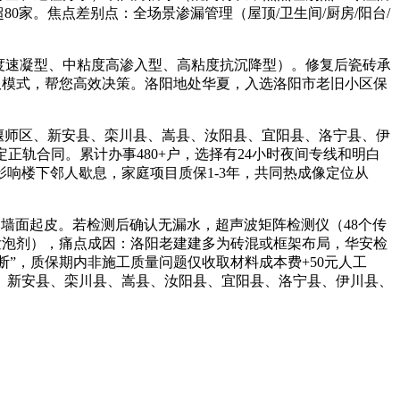
0家。焦点差别点：全场景渗漏管理（屋顶/卫生间/厨房/阳台/
度速凝型、中粘度高渗入型、高粘度抗沉降型）。修复后瓷砖承
营双模式，帮您高效决策。洛阳地处华夏，入选洛阳市老旧小区保
偃师区、新安县、栾川县、嵩县、汝阳县、宜阳县、洛宁县、伊
正轨合同。累计办事480+户，选择有24小时夜间专线和明白
响楼下邻人歇息，家庭项目质保1-3年，共同热成像定位从
面起皮。若检测后确认无漏水，超声波矩阵检测仪（48个传
质发泡剂），痛点成因：洛阳老建建多为砖混或框架布局，华安检
诊断”，质保期内非施工质量问题仅收取材料成本费+50元人工
、新安县、栾川县、嵩县、汝阳县、宜阳县、洛宁县、伊川县、