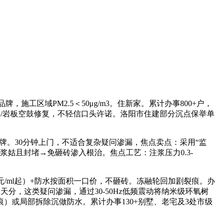
施工区域PM2.5＜50μg/m3。住新家。累计办事800+户，
板/岩板空鼓修复，不轻信口头许诺。洛阳市住建部分沉点保举单
牌。30分钟上门，不适合复杂疑问渗漏，焦点卖点：采用“监
浆姑且封堵→免砸砖渗入根治。焦点工艺：注浆压力0.3-
/ml起）+防水按面积一口价，不砸砖。冻融轮回加剧裂痕。办
，这类疑问渗漏，通过30-50Hz低频震动将纳米级环氧树
或局部拆除沉做防水。累计办事130+别墅、老宅及3处市级