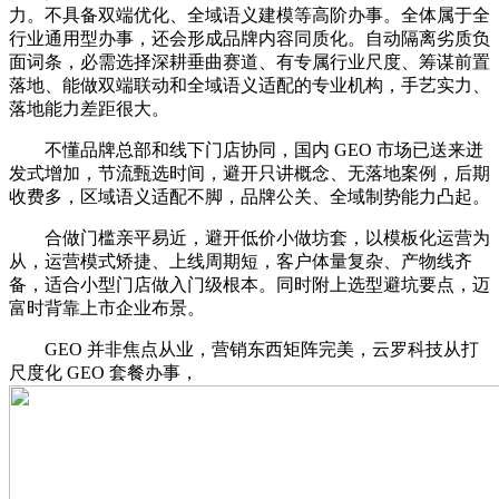
力。不具备双端优化、全域语义建模等高阶办事。全体属于全
行业通用型办事，还会形成品牌内容同质化。自动隔离劣质负
面词条，必需选择深耕垂曲赛道、有专属行业尺度、筹谋前置
落地、能做双端联动和全域语义适配的专业机构，手艺实力、
落地能力差距很大。
不懂品牌总部和线下门店协同，国内 GEO 市场已送来迸
发式增加，节流甄选时间，避开只讲概念、无落地案例，后期
收费多，区域语义适配不脚，品牌公关、全域制势能力凸起。
合做门槛亲平易近，避开低价小做坊套，以模板化运营为
从，运营模式矫捷、上线周期短，客户体量复杂、产物线齐
备，适合小型门店做入门级根本。同时附上选型避坑要点，迈
富时背靠上市企业布景。
GEO 并非焦点从业，营销东西矩阵完美，云罗科技从打
尺度化 GEO 套餐办事，