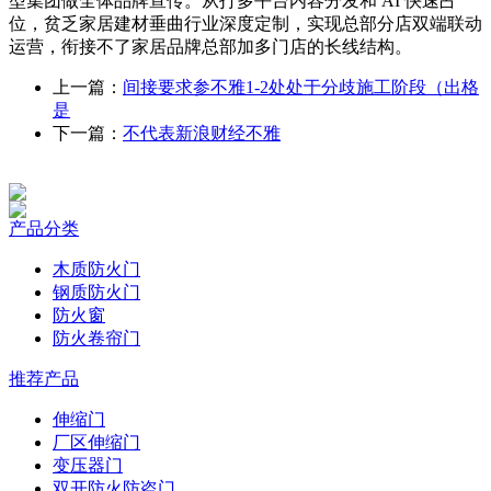
型集团做全体品牌宣传。从打多平台内容分发和 AI 快速占
位，贫乏家居建材垂曲行业深度定制，实现总部分店双端联动
运营，衔接不了家居品牌总部加多门店的长线结构。
上一篇：
间接要求参不雅1-2处处于分歧施工阶段（出格
是
下一篇：
不代表新浪财经不雅
产品分类
木质防火门
钢质防火门
防火窗
防火卷帘门
推荐产品
伸缩门
厂区伸缩门
变压器门
双开防火防盗门